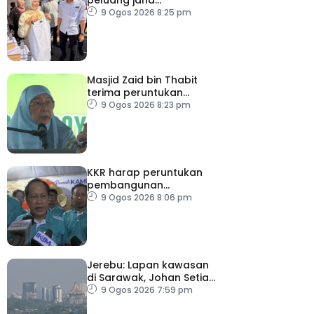
pendapatan, bantu
9 Ogos 2026 8:25 pm
keluarga berjimat –
Fadhlina
Masjid Zaid bin Thabit
terima peruntukan
RM100,000
9 Ogos 2026 8:23 pm
KKR harap peruntukan
pembangunan
ditingkatkan
9 Ogos 2026 8:06 pm
Jerebu: Lapan kawasan
di Sarawak, Johan Setia
di Selangor catat IPU
9 Ogos 2026 7:59 pm
tidak sihat