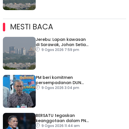
MESTI BACA
Jerebu: Lapan kawasan
di Sarawak, Johan Setia
di Selangor catat IPU
9 Ogos 2026 7:59 pm
tidak sihat
PM beri komitmen
persempadanan DUN
Sarawak, minta laporan
9 Ogos 2026 3:04 pm
SPR – Datuk Seri Fahmi
BERSATU tegaskan
keanggotaan dalam PN
masih sah
9 Ogos 2026 11:44 am