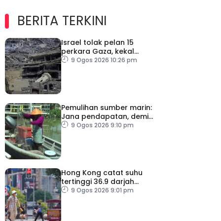
BERITA TERKINI
Israel tolak pelan 15
perkara Gaza, kekal
desak Hamas lucut
9 Ogos 2026 10:26 pm
senjata
Pemulihan sumber marin:
Jana pendapatan, demi
kelangsungan hidup
9 Ogos 2026 9:10 pm
golongan nelayan
Hong Kong catat suhu
tertinggi 36.9 darjah
celsius
9 Ogos 2026 9:01 pm