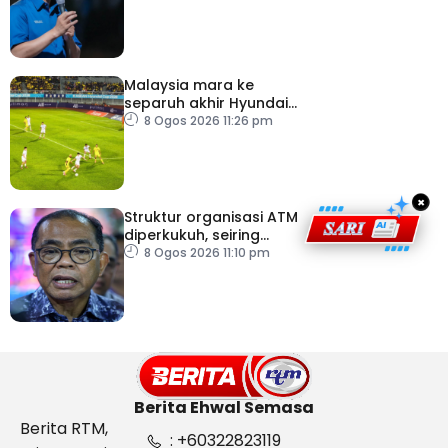
Malaysia mara ke
separuh akhir Hyundai
ASEAN Cup
8 Ogos 2026 11:26 pm
×
Struktur organisasi ATM
diperkukuh, seiring
pemodenan aset
8 Ogos 2026 11:10 pm
pertahanan
Berita Ehwal Semasa
Berita RTM,
: +60322823119