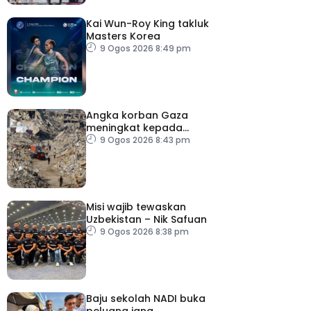
Kai Wun-Roy King takluk
Masters Korea
9 Ogos 2026 8:49 pm
Angka korban Gaza
meningkat kepada
73,386 orang
9 Ogos 2026 8:43 pm
Misi wajib tewaskan
Uzbekistan – Nik Safuan
9 Ogos 2026 8:38 pm
Baju sekolah NADI buka
peluang jana