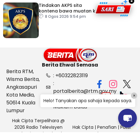
×
Tindakan AKPS sita
kontena bawa muatan ke
Israel bukti ketegasan
8 Ogos 2026 9:54 pm
Malaysia
Berita Ehwal Semasa
Berita RTM,
: +60322823119
Wisma Berita,
:
Angkasapuri
portalberita@rtm.gov.my
Kota Media,
×
: Aduan &
Helo! Tanyakan apa sahaja kepada saya.
50614 Kuala
Maklum balas
Lumpur
Hak Cipta Terpelihara @
2026 Radio Televisyen
Hak Cipta
|
Penafian
|
Polisi
Malaysia, Berita Ehwal
Keselamatan