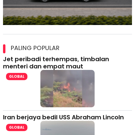
Maxim Malaysia dedah laporan keselamatan, pematuhan
lesen separuh pertama 2026
PALING POPULAR
Jet peribadi terhempas, timbalan
menteri dan empat maut
GLOBAL
Iran berjaya bedil USS Abraham Lincoln
GLOBAL