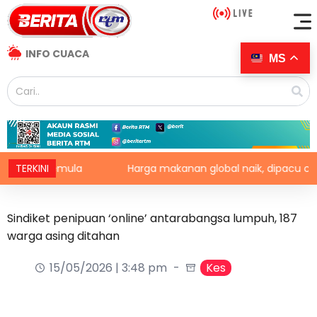
INFO CUACA
MS
aji semula
TERKINI
Harga makanan global naik, dipacu cuaca pa
Sindiket penipuan ‘online’ antarabangsa lumpuh, 187
warga asing ditahan
15/05/2026 | 3:48 pm
Kes