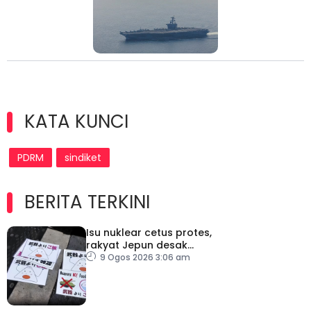
KATA KUNCI
PDRM
sindiket
BERITA TERKINI
Isu nuklear cetus protes,
rakyat Jepun desak
dasar dikaji semula
9 Ogos 2026 3:06 am