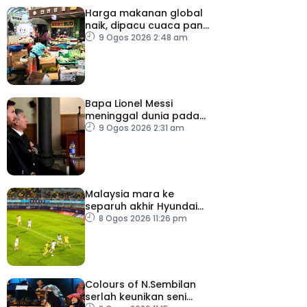
Harga makanan global
naik, dipacu cuaca panas
dan ketegangan
9 Ogos 2026 2:48 am
geopolitik
Bapa Lionel Messi
meninggal dunia pada
usia 68 tahun
9 Ogos 2026 2:31 am
Malaysia mara ke
separuh akhir Hyundai
ASEAN Cup
8 Ogos 2026 11:26 pm
Colours of N.Sembilan
serlah keunikan seni