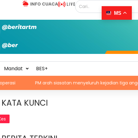
INFO CUACA
MS
Mandat
BES+
PM arah siasatan menyeluruh kejadian tiga anggota polis ma
KATA KUNCI
Kes