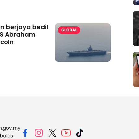
an berjaya bedil
GLOBAL
S Abraham
ncoln
m.gov.my
balas