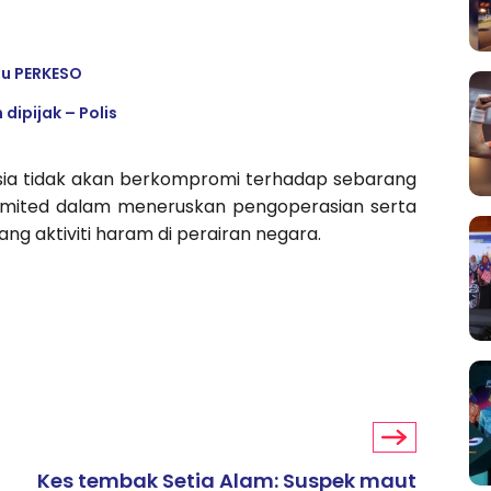
su PERKESO
dipijak – Polis
ysia tidak akan berkompromi terhadap sebarang
komited dalam meneruskan pengoperasian serta
g aktiviti haram di perairan negara.
Kes tembak Setia Alam: Suspek maut