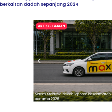
berkaitan dadah sepanjang 2024
ARTIKEL TAJAAN
lalui Kerjasama
Maxim Malaysia dedah laporan keselamatan
pertama 2026