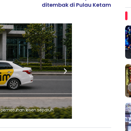
ditembak di Pulau Ketam
ARTIKEL TAJAAN
, pematuhan lesen separuh
Ajinomoto (Malaysia) Berh
aminoVITAL® Bersama Pemp