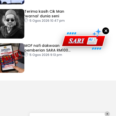
Terima kasih Cik Man
‘warnai’ dunia seni
5 Ogos 2026 10:47 pm
×
MOF nafi dakwaan
pemberian SARA RM100
sempena Hari Kebangsaan
5 Ogos 2026 9:13 pm
×