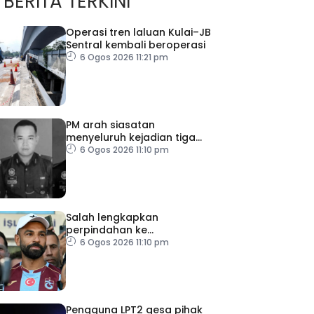
BERITA TERKINI
Operasi tren laluan Kulai–JB
Sentral kembali beroperasi
6 Ogos 2026 11:21 pm
PM arah siasatan
menyeluruh kejadian tiga
anggota polis maut akibat
6 Ogos 2026 11:10 pm
renjatan elektrik
Salah lengkapkan
perpindahan ke
Trabzonspor
6 Ogos 2026 11:10 pm
Pengguna LPT2 gesa pihak