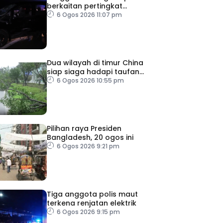
berkaitan pertingkat
keselamatan
6 Ogos 2026 11:07 pm
Dua wilayah di timur China
siap siaga hadapi taufan
Dolphin
6 Ogos 2026 10:55 pm
Pilihan raya Presiden
Bangladesh, 20 ogos ini
6 Ogos 2026 9:21 pm
Tiga anggota polis maut
terkena renjatan elektrik
6 Ogos 2026 9:15 pm