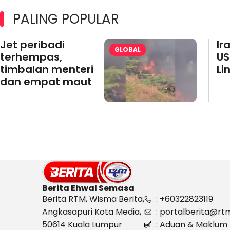
PALING POPULAR
Jet peribadi
Ir
GLOBAL
terhempas,
US
timbalan menteri
Li
dan empat maut
Berita Ehwal Semasa
Berita RTM, Wisma Berita,
: +60322823119
Angkasapuri Kota Media,
: portalberita@rt
50614 Kuala Lumpur
: Aduan & Maklum 