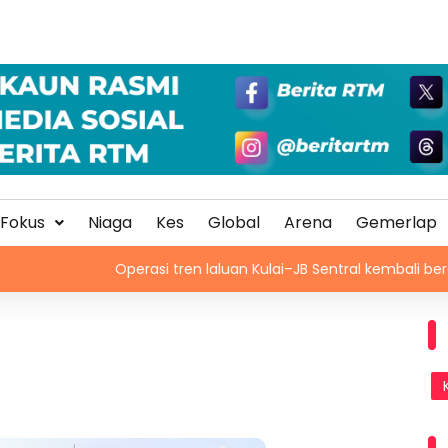
Fokus
Niaga
Kes
Global
Arena
Gemerlap
Operasi tren laluan Kulai–JB Sentral kembali beroperasi