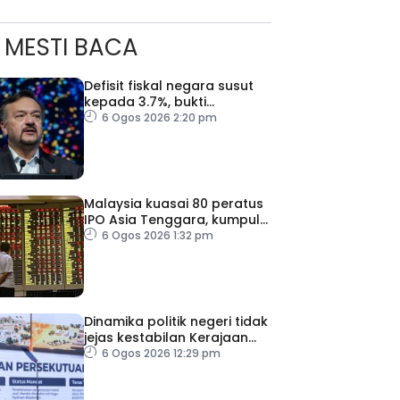
MESTI BACA
Defisit fiskal negara susut
kepada 3.7%, bukti
keyakinan pelabur masih
6 Ogos 2026 2:20 pm
kukuh
Malaysia kuasai 80 peratus
IPO Asia Tenggara, kumpul
AS$1.4 bilion separuh
6 Ogos 2026 1:32 pm
pertama 2026
Dinamika politik negeri tidak
ad Perkasa SCORE Marathon 2026 Melalui Kerjasama
jejas kestabilan Kerajaan
engaruh Larian Antarabangsa
Perpaduan Persekutuan –
6 Ogos 2026 12:29 pm
TPM Zahid