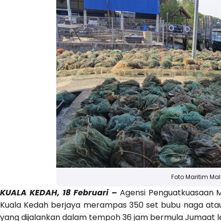
Foto Maritim Ma
KUALA KEDAH, 18 Februari –
Agensi Penguatkuasaan Ma
Kuala Kedah berjaya merampas 350 set bubu naga at
yang dijalankan dalam tempoh 36 jam bermula Jumaat l