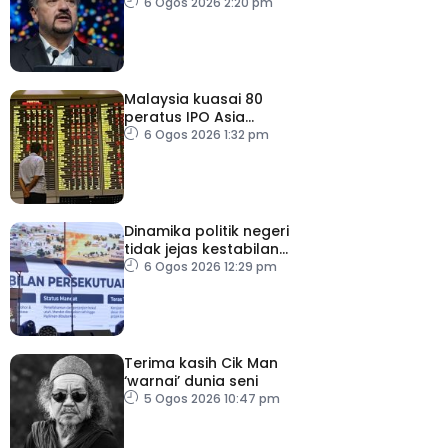
keyakinan pelabur masih
6 Ogos 2026 2:20 pm
kukuh
Malaysia kuasai 80
peratus IPO Asia
Tenggara, kumpul AS$1.4
6 Ogos 2026 1:32 pm
bilion separuh pertama
2026
Dinamika politik negeri
tidak jejas kestabilan
Kerajaan Perpaduan
6 Ogos 2026 12:29 pm
Persekutuan – TPM Zahid
Terima kasih Cik Man
‘warnai’ dunia seni
5 Ogos 2026 10:47 pm