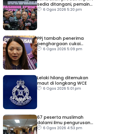
sedia ditangani, pemain
industri tempatan
6 Ogos 2026 5:20 pm
dipelawa beri cadangan
PPj tambah penerima
penghargaan cukai
taksiran
6 Ogos 2026 5:09 pm
Lelaki hilang ditemukan
maut di longkang WCE
6 Ogos 2026 5:01 pm
67 peserta muslimah
dalami ilmu pengurusan
jenazah
6 Ogos 2026 4:53 pm