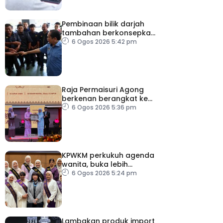
Pembinaan bilik darjah
tambahan berkonsepkan
MPS di sekolah terpilih,
6 Ogos 2026 5:42 pm
dijangka siap ikut jadual
Raja Permaisuri Agong
berkenan berangkat ke
Majlis Anugerah Sastera
6 Ogos 2026 5:36 pm
Negara Ke-16
KPWKM perkukuh agenda
wanita, buka lebih
banyak peluang
6 Ogos 2026 5:24 pm
Lambakan produk import