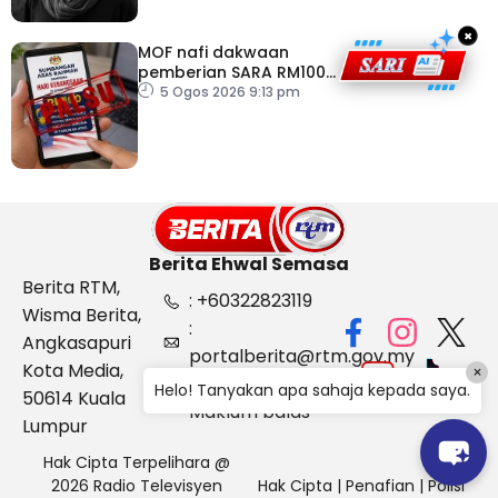
×
MOF nafi dakwaan
pemberian SARA RM100
sempena Hari
5 Ogos 2026 9:13 pm
Kebangsaan
Berita Ehwal Semasa
Berita RTM,
: +60322823119
Wisma Berita,
:
Angkasapuri
portalberita@rtm.gov.my
Kota Media,
×
: Aduan &
Helo! Tanyakan apa sahaja kepada saya.
50614 Kuala
Maklum balas
Lumpur
Hak Cipta Terpelihara @
2026 Radio Televisyen
Hak Cipta
|
Penafian
|
Polisi