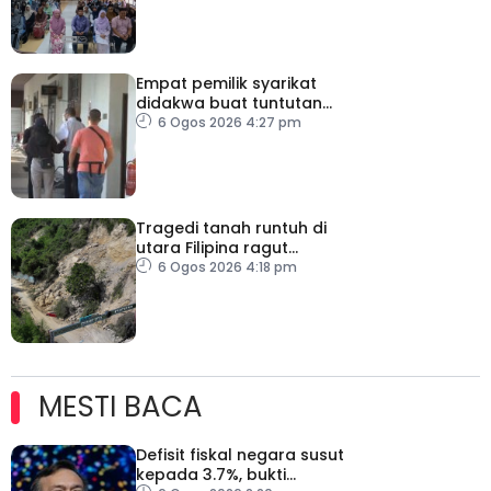
Empat pemilik syarikat
didakwa buat tuntutan
palsu PERKESO
6 Ogos 2026 4:27 pm
Tragedi tanah runtuh di
utara Filipina ragut
empat nyawa
6 Ogos 2026 4:18 pm
MESTI BACA
Defisit fiskal negara susut
kepada 3.7%, bukti