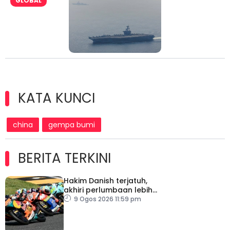
GLOBAL
KATA KUNCI
china
gempa bumi
BERITA TERKINI
Hakim Danish terjatuh,
akhiri perlumbaan lebih
awal
9 Ogos 2026 11:59 pm