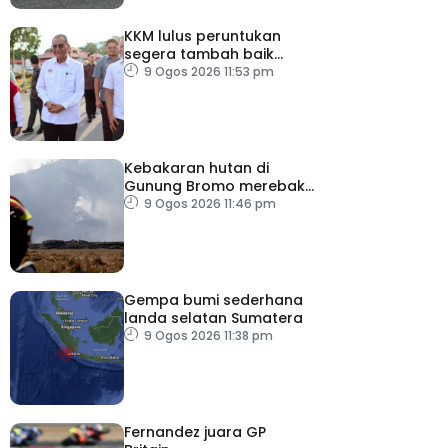
KKM lulus peruntukan
segera tambah baik
kemudahan di kemar,
9 Ogos 2026 11:53 pm
perkukuh akses
kesihatan orang asli
Kebakaran hutan di
Gunung Bromo merebak
hingga 520 hektar
9 Ogos 2026 11:46 pm
Gempa bumi sederhana
landa selatan Sumatera
9 Ogos 2026 11:38 pm
Fernandez juara GP