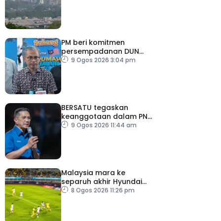
tidak sihat
PM beri komitmen
persempadanan DUN
Sarawak, minta laporan
9 Ogos 2026 3:04 pm
SPR – Datuk Seri Fahmi
BERSATU tegaskan
keanggotaan dalam PN
masih sah
9 Ogos 2026 11:44 am
Malaysia mara ke
separuh akhir Hyundai
ASEAN Cup
8 Ogos 2026 11:26 pm