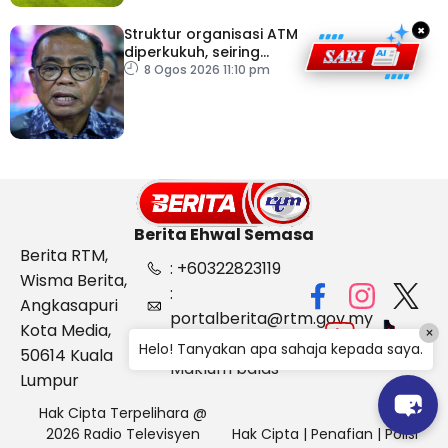
×
Struktur organisasi ATM
diperkukuh, seiring
pemodenan aset
8 Ogos 2026 11:10 pm
pertahanan
Berita Ehwal Semasa
Berita RTM,
: +60322823119
Wisma Berita,
:
Angkasapuri
portalberita@rtm.gov.my
Kota Media,
×
: Aduan &
Helo! Tanyakan apa sahaja kepada saya.
50614 Kuala
Maklum balas
Lumpur
Hak Cipta Terpelihara @
2026 Radio Televisyen
Hak Cipta
|
Penafian
|
Polisi