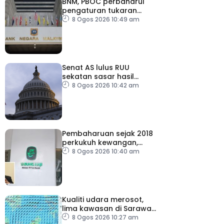
BNM, PBOC perbaharui
pengaturan tukaran
mata wang hingga 2031
8 Ogos 2026 10:49 am
Senat AS lulus RUU
sekatan sasar hasil
tenaga Rusia
8 Ogos 2026 10:42 am
Pembaharuan sejak 2018
perkukuh kewangan,
tadbir urus TH – Pakar
8 Ogos 2026 10:40 am
Kualiti udara merosot,
lima kawasan di Sarawak
catat IPU tidak sihat
8 Ogos 2026 10:27 am