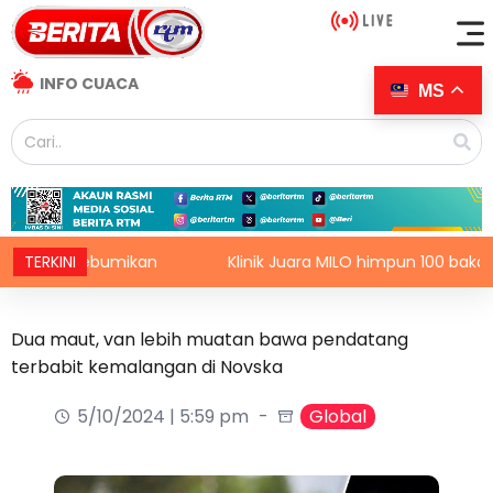
INFO CUACA
MS
 dikebumikan
TERKINI
Klinik Juara MILO himpun 100 bakat cilik
Dua maut, van lebih muatan bawa pendatang
terbabit kemalangan di Novska
5/10/2024 | 5:59 pm
Global