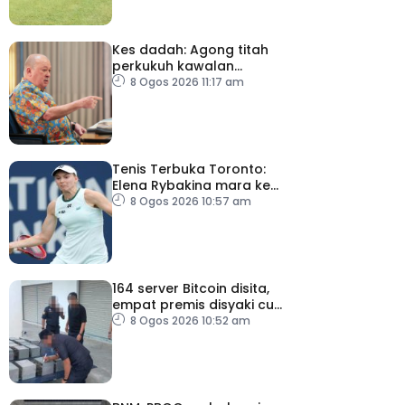
Kes dadah: Agong titah
perkukuh kawalan
lapangan terbang, pintu
8 Ogos 2026 11:17 am
masuk negara
Tenis Terbuka Toronto:
Elena Rybakina mara ke
pusingan keempat
8 Ogos 2026 10:57 am
164 server Bitcoin disita,
empat premis disyaki curi
elektrik
8 Ogos 2026 10:52 am