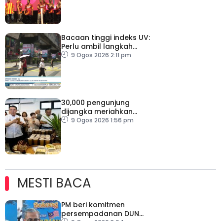
Bacaan tinggi indeks UV:
Perlu ambil langkah
perlindungan, elak risiko
9 Ogos 2026 2:11 pm
kesihatan
30,000 pengunjung
dijangka meriahkan
Karnival Jom Makan Ipoh
9 Ogos 2026 1:56 pm
2026
MESTI BACA
PM beri komitmen
persempadanan DUN