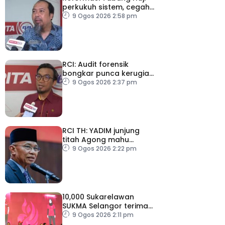
perkukuh sistem, cegah
kesilapan berulang
9 Ogos 2026 2:58 pm
RCI: Audit forensik
bongkar punca kerugian,
kelemahan tadbir urus TH
9 Ogos 2026 2:37 pm
RCI TH: YADIM junjung
titah Agong mahu
siasatan tanpa
9 Ogos 2026 2:22 pm
kompromi
10,000 Sukarelawan
SUKMA Selangor terima
elaun RM100 sehari
9 Ogos 2026 2:11 pm