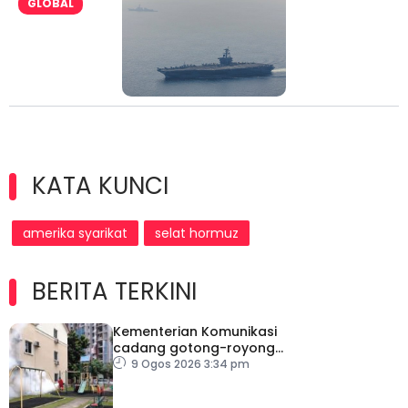
GLOBAL
KATA KUNCI
amerika syarikat
selat hormuz
BERITA TERKINI
Kementerian Komunikasi
cadang gotong-royong
mega perangi denggi
9 Ogos 2026 3:34 pm