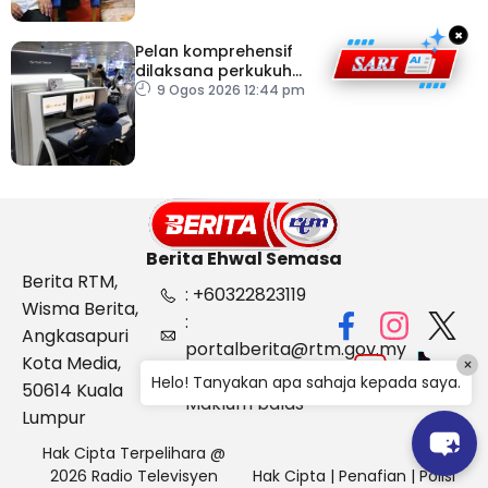
×
Pelan komprehensif
dilaksana perkukuh
keselamatan
9 Ogos 2026 12:44 pm
pemeriksaan bagasi di
KLIA
Berita Ehwal Semasa
Berita RTM,
: +60322823119
Wisma Berita,
:
Angkasapuri
portalberita@rtm.gov.my
Kota Media,
×
: Aduan &
Helo! Tanyakan apa sahaja kepada saya.
50614 Kuala
Maklum balas
Lumpur
Hak Cipta Terpelihara @
2026 Radio Televisyen
Hak Cipta
|
Penafian
|
Polisi