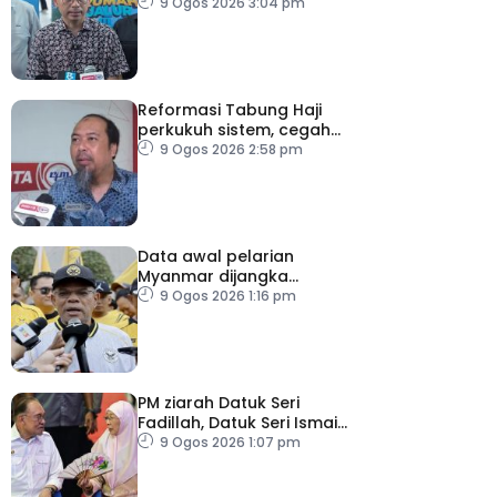
Sarawak, minta laporan
9 Ogos 2026 3:04 pm
SPR – Datuk Seri Fahmi
Reformasi Tabung Haji
perkukuh sistem, cegah
kesilapan berulang
9 Ogos 2026 2:58 pm
Data awal pelarian
Myanmar dijangka
diperoleh suku keempat
9 Ogos 2026 1:16 pm
2026
PM ziarah Datuk Seri
Fadillah, Datuk Seri Ismail
Sabri di IJN
9 Ogos 2026 1:07 pm