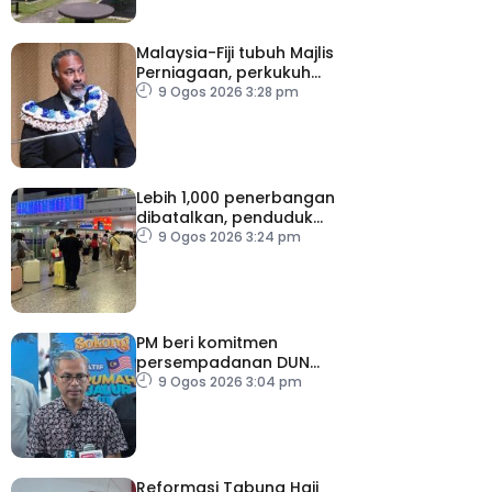
Malaysia-Fiji tubuh Majlis
Perniagaan, perkukuh
kerjasama ekonomi
9 Ogos 2026 3:28 pm
Lebih 1,000 penerbangan
dibatalkan, penduduk
dipindahkan persediaan
9 Ogos 2026 3:24 pm
hadapi Taufan Dolphin
PM beri komitmen
persempadanan DUN
Sarawak, minta laporan
9 Ogos 2026 3:04 pm
SPR – Datuk Seri Fahmi
Reformasi Tabung Haji