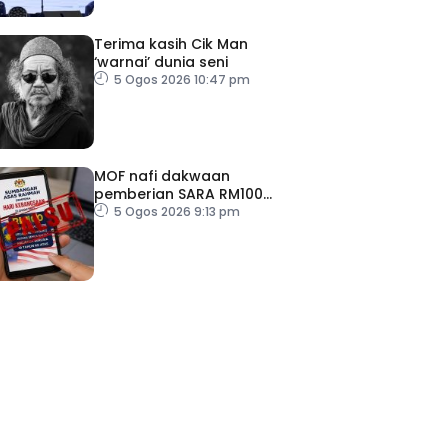
Terima kasih Cik Man
‘warnai’ dunia seni
5 Ogos 2026 10:47 pm
MOF nafi dakwaan
pemberian SARA RM100
sempena Hari Kebangsaan
5 Ogos 2026 9:13 pm
ad Perkasa SCORE Marathon 2026 Melalui Kerjasama
engaruh Larian Antarabangsa