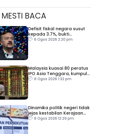
MESTI BACA
Defisit fiskal negara susut
kepada 3.7%, bukti
keyakinan pelabur masih
6 Ogos 2026 2:20 pm
kukuh
Malaysia kuasai 80 peratus
IPO Asia Tenggara, kumpul
AS$1.4 bilion separuh
6 Ogos 2026 1:32 pm
pertama 2026
Dinamika politik negeri tidak
jejas kestabilan Kerajaan
Perpaduan Persekutuan –
6 Ogos 2026 12:29 pm
TPM Zahid