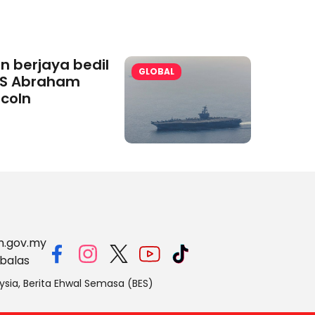
an berjaya bedil
GLOBAL
S Abraham
ncoln
m.gov.my
balas
ysia, Berita Ehwal Semasa (BES)