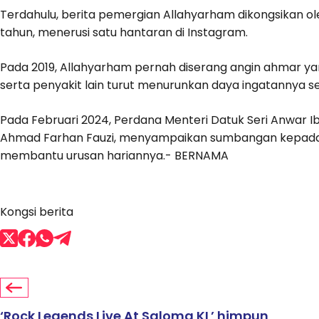
Terdahulu, berita pemergian Allahyarham dikongsikan o
tahun, menerusi satu hantaran di Instagram.
Pada 2019, Allahyarham pernah diserang angin ahmar ya
serta penyakit lain turut menurunkan daya ingatannya se
Pada Februari 2024, Perdana Menteri Datuk Seri Anwar Ib
Ahmad Farhan Fauzi, menyampaikan sumbangan kepada p
membantu urusan hariannya.- BERNAMA
Kongsi berita
‘Rock Legends Live At Saloma KL’ himpun