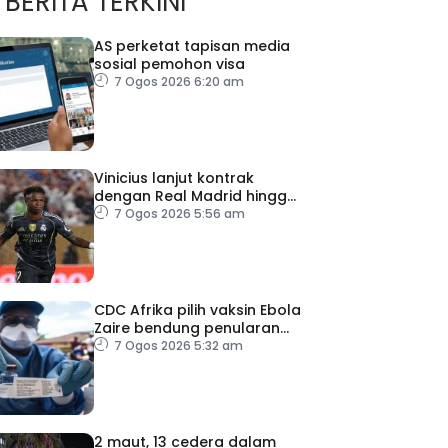
BERITA TERKINI
AS perketat tapisan media
sosial pemohon visa
7 Ogos 2026 6:20 am
Vinicius lanjut kontrak
dengan Real Madrid hingga
2032
7 Ogos 2026 5:56 am
CDC Afrika pilih vaksin Ebola
Zaire bendung penularan
wabak
7 Ogos 2026 5:32 am
2 maut, 13 cedera dalam