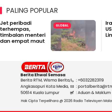
PALING POPULAR
Jet peribadi
Ir
GLOBAL
terhempas,
US
timbalan menteri
Li
dan empat maut
Berita Ehwal Semasa
Berita RTM, Wisma Berita,
: +60322823119
Angkasapuri Kota Media,
: portalberita@rt
50614 Kuala Lumpur
: Aduan & Maklum 
Hak Cipta Terpelihara @ 2026 Radio Televisyen Mala