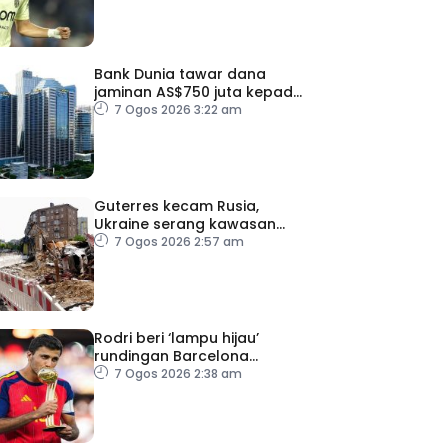
Bank Dunia tawar dana
jaminan AS$750 juta kepada
Indonesia bantu
7 Ogos 2026 3:22 am
perusahaan kecil
Guterres kecam Rusia,
Ukraine serang kawasan
awam
7 Ogos 2026 2:57 am
Rodri beri ‘lampu hijau’
rundingan Barcelona
dengan Man City
7 Ogos 2026 2:38 am