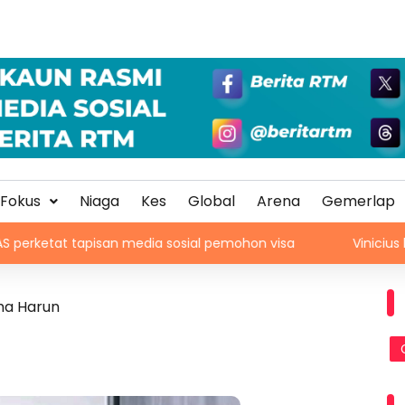
Fokus
Niaga
Kes
Global
Arena
Gemerlap
tapisan media sosial pemohon visa
Vinicius lanjut kont
ma Harun