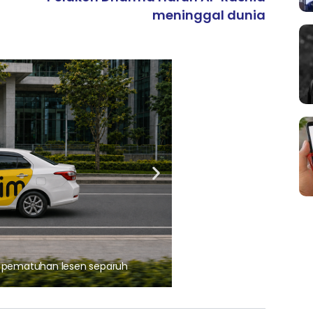
meninggal dunia
ARTIKEL TAJAAN
, pematuhan lesen separuh
Ajinomoto (Malaysia) Berh
aminoVITAL® Bersama Pemp