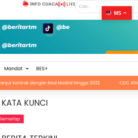
INFO CUACA
MS
Mandat
BES+
rak dengan Real Madrid hingga 2032
CDC Afrika pilih vak
KATA KUNCI
Gemerlap