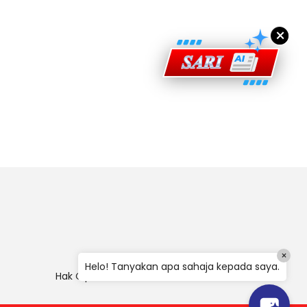
×
×
Helo! Tanyakan apa sahaja kepada saya.
Hak Cipta
|
Penafian
|
Polisi Keselamatan