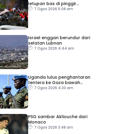
letupan bas di pinggir
Damsyik
7 Ogos 2026 5:08 am
Israel enggan berundur dari
selatan Lubnan
7 Ogos 2026 4:44 am
Uganda lulus penghantaran
tentera ke Gaza bawah
pelan pelucutan senjata
7 Ogos 2026 4:20 am
PSG sambar Akliouche dari
Monaco
7 Ogos 2026 3:48 am