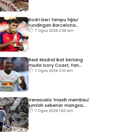
Rodri beri ‘lampu hijau’
rundingan Barcelona
dengan Man City
7 Ogos 2026 2:38 am
Real Madrid ikat bintang
muda Ivory Coast, Yan
Diomande
7 Ogos 2026 2:10 am
Venezuela ‘masih membisu’
jumlah sebenar mangsa
hilang dalam gempa bumi
7 Ogos 2026 1:50 am