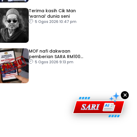
Terima kasih Cik Man
‘warnai’ dunia seni
5 Ogos 2026 10:47 pm
MOF nafi dakwaan
pemberian SARA RM100
ad Perkasa SCORE Marathon 2026 Melalui Kerjasama
sempena Hari Kebangsaan
5 Ogos 2026 9:13 pm
engaruh Larian Antarabangsa
×