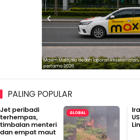
lalui Kerjasama
Maxim Malaysia dedah laporan keselamatan
pertama 2026
PALING POPULAR
Jet peribadi
Ir
GLOBAL
terhempas,
US
timbalan menteri
Li
dan empat maut