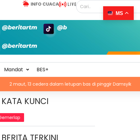
INFO CUACA
MS
Mandat
BES+
13 cedera dalam letupan bas di pinggir Damsyik
Israel 
KATA KUNCI
Gemerlap
BERITA TERKINI