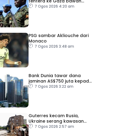
tentera ke Gaza bawah
pelan pelucutan senjata
7 Ogos 2026 4:20 am
PSG sambar Akliouche dari
Monaco
7 Ogos 2026 3:48 am
Bank Dunia tawar dana
jaminan AS$750 juta kepada
Indonesia bantu
7 Ogos 2026 3:22 am
perusahaan kecil
Guterres kecam Rusia,
Ukraine serang kawasan
awam
7 Ogos 2026 2:57 am