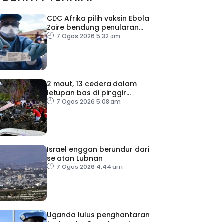
CDC Afrika pilih vaksin Ebola
Zaire bendung penularan
wabak
7 Ogos 2026 5:32 am
2 maut, 13 cedera dalam
letupan bas di pinggir
Damsyik
7 Ogos 2026 5:08 am
Israel enggan berundur dari
selatan Lubnan
7 Ogos 2026 4:44 am
Uganda lulus penghantaran