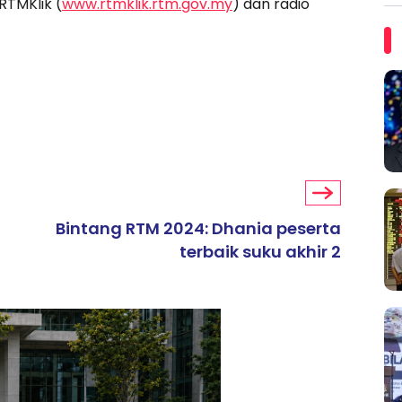
RTMKlik (
www.rtmklik.rtm.gov.my
) dan radio
Bintang RTM 2024: Dhania peserta
terbaik suku akhir 2
ARTIKEL TAJAAN