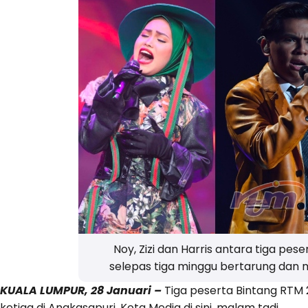
Noy, Zizi dan Harris antara tiga pes
selepas tiga minggu bertarung dan
KUALA LUMPUR, 28 Januari –
Tiga peserta Bintang RTM 
ketiga di Angkasapuri, Kota Media di sini, malam tadi.