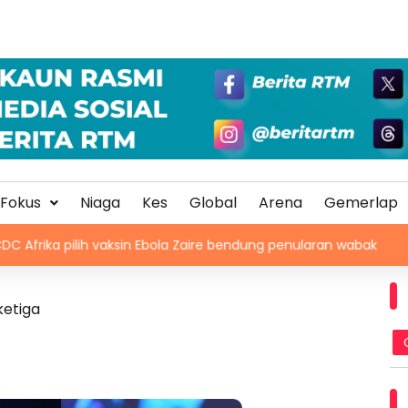
Fokus
Niaga
Kes
Global
Arena
Gemerlap
lih vaksin Ebola Zaire bendung penularan wabak
2 maut, 
ketiga