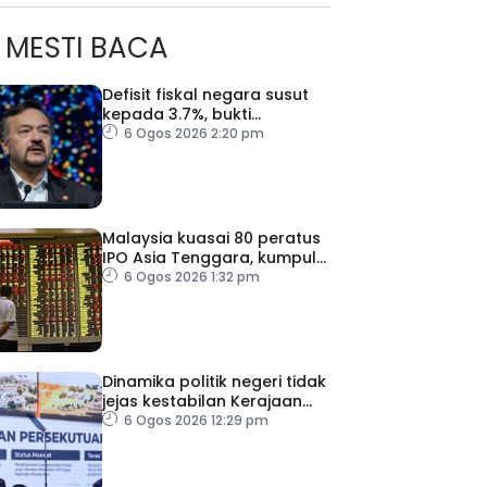
MESTI BACA
Defisit fiskal negara susut
kepada 3.7%, bukti
keyakinan pelabur masih
6 Ogos 2026 2:20 pm
kukuh
Malaysia kuasai 80 peratus
IPO Asia Tenggara, kumpul
AS$1.4 bilion separuh
6 Ogos 2026 1:32 pm
pertama 2026
Dinamika politik negeri tidak
jejas kestabilan Kerajaan
Perpaduan Persekutuan –
6 Ogos 2026 12:29 pm
TPM Zahid