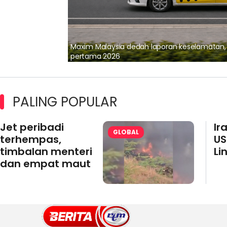
lalui Kerjasama
Maxim Malaysia dedah laporan keselamatan
pertama 2026
PALING POPULAR
Jet peribadi
Ir
GLOBAL
terhempas,
US
timbalan menteri
Li
dan empat maut