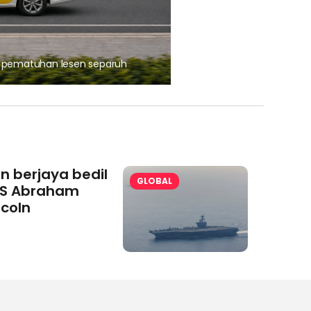
, pematuhan lesen separuh
Ajinomoto (Malaysia) Berh
aminoVITAL® Bersama Pemp
an berjaya bedil
GLOBAL
S Abraham
ncoln