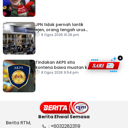
JPN tidak pernah lantik
ejen, orang tengah urus
dokumentasi
8 Ogos 2026 10:26 pm
×
Tindakan AKPS sita
kontena bawa muatan ke
Israel bukti ketegasan
8 Ogos 2026 9:54 pm
Malaysia
Berita Ehwal Semasa
Berita RTM,
: +60322823119