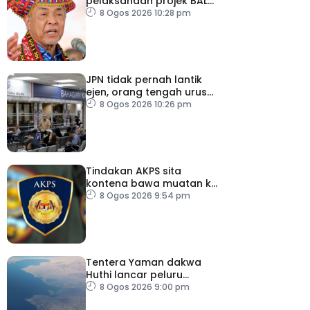
pelaksanaan projek BALB
di Sabah
8 Ogos 2026 10:28 pm
JPN tidak pernah lantik
ejen, orang tengah urus
dokumentasi
8 Ogos 2026 10:26 pm
Tindakan AKPS sita
kontena bawa muatan ke
Israel bukti ketegasan
8 Ogos 2026 9:54 pm
Malaysia
Tentera Yaman dakwa
Huthi lancar peluru
berpandu ke arah Laut
8 Ogos 2026 9:00 pm
Merah