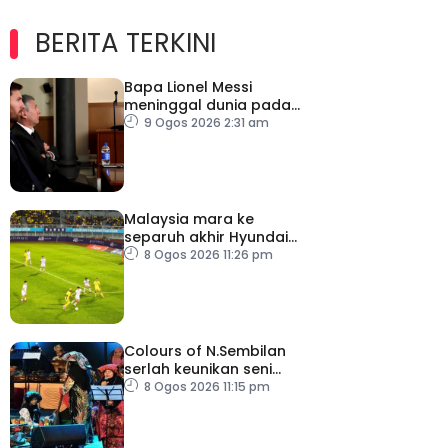
BERITA TERKINI
Bapa Lionel Messi
meninggal dunia pada
usia 68 tahun
9 Ogos 2026 2:31 am
Malaysia mara ke
separuh akhir Hyundai
ASEAN Cup
8 Ogos 2026 11:26 pm
Colours of N.Sembilan
serlah keunikan seni
budaya negeri beradat
8 Ogos 2026 11:15 pm