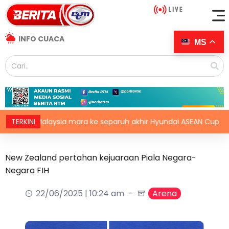
INFO CUACA
MS
Malaysia mara ke separuh akhir Hyundai ASEAN Cup
TERKINI
C
New Zealand pertahan kejuaraan Piala Negara-
Negara FIH
22/06/2025 | 10:24 am
Arena