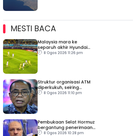
MESTI BACA
Malaysia mara ke
separuh akhir Hyundai
ASEAN Cup
8 Ogos 2026 11:26 pm
Struktur organisasi ATM
diperkukuh, seiring
pemodenan aset
8 Ogos 2026 11:10 pm
pertahanan
Pembukaan Selat Hormuz
bergantung penerimaan
AS – IRGC
8 Ogos 2026 10:28 pm