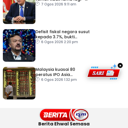
Trump
7 Ogos 2026 9:11 am
Defisit fiskal negara susut
kepada 3.7%, bukti
keyakinan pelabur masih
6 Ogos 2026 2:20 pm
kukuh
×
Malaysia kuasai 80
peratus IPO Asia
Tenggara, kumpul AS$1.4
6 Ogos 2026 1:32 pm
bilion separuh pertama
2026
Berita Ehwal Semasa