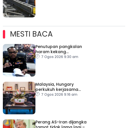
Vietnam
MESTI BACA
Penutupan pangkalan
haram kekang
penyeludupan di
7 Ogos 2026 9:30 am
Kelantan
Malaysia, Hungary
perkukuh kerjasama
sektor pertanian
7 Ogos 2026 9:16 am
Perang AS–Iran dijangka
tamat tidak lama lagi –