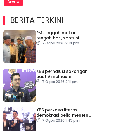
Arena
BERITA TERKINI
PM singgah makan
tengah hari, santuni
orang ramai di Alor
7 Ogos 2026 2:14 pm
Gajah
KBS perhalusi sokongan
buat Azizulhasni
7 Ogos 2026 2:11 pm
KBS perkasa literasi
demokrasi belia menerusi
Bulan Rakan Demokrasi
7 Ogos 2026 1:49 pm
2026