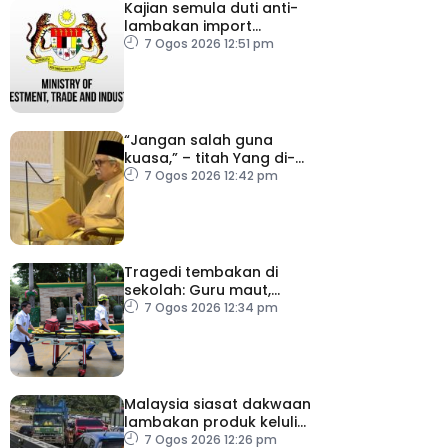
Kajian semula duti anti-
lambakan import
gegelung keluli dilaksana
7 Ogos 2026 12:51 pm
“Jangan salah guna
kuasa,” – titah Yang di-
Pertuan Besar Negeri
7 Ogos 2026 12:42 pm
Sembilan kepada Exco
baharu
Tragedi tembakan di
sekolah: Guru maut,
pelajar bunuh diri
7 Ogos 2026 12:34 pm
Malaysia siasat dakwaan
lambakan produk keluli
dari China, Taiwan dan
7 Ogos 2026 12:26 pm