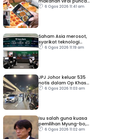
makanan viral punca
kolesterol tinggi, penyakit
6 Ogos 2026 11:41 am
jantung meningkat
Saham Asia merosot,
syarikat teknologi
kembali tertekan
6 Ogos 2026 11:19 am
JPJ Johor keluar 535
notis dalam Op Khas
Teknikal, Lampu HID
6 Ogos 2026 11:03 am
Isu salah guna kuasa
pemilihan Myung-bo,
polis gempur pejabat KFA
6 Ogos 2026 11:02 am