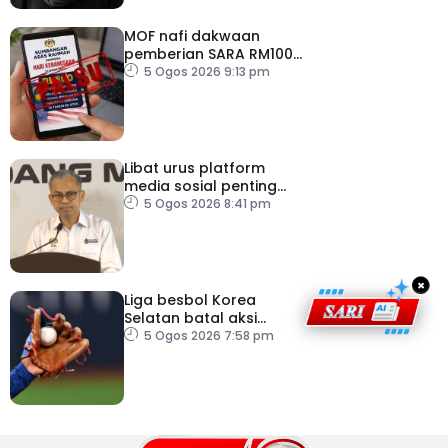
MOF nafi dakwaan
pemberian SARA RM100
sempena Hari
5 Ogos 2026 9:13 pm
Kebangsaan
Libat urus platform
media sosial penting
bendung perbuatan
5 Ogos 2026 8:41 pm
‘copycat’
×
Liga besbol Korea
Selatan batal aksi
susulan gelombang haba
5 Ogos 2026 7:58 pm