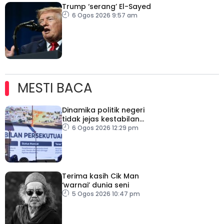
Trump ‘serang’ El-Sayed
6 Ogos 2026 9:57 am
MESTI BACA
Dinamika politik negeri
tidak jejas kestabilan
Kerajaan Perpaduan
6 Ogos 2026 12:29 pm
Persekutuan – TPM Zahid
Terima kasih Cik Man
‘warnai’ dunia seni
5 Ogos 2026 10:47 pm