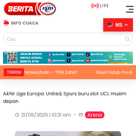
INFO CUACA
MS
uan Persekutuan – TPM Zahid
TERKINI
Gaya hidup moden, makanan 
Akhir Liga Europa: United, Spurs buru slot UCL musim
depan
21/05/2025 | 10:21 am
Arena