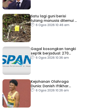
Satu lagi guni berisi
tulang manusia ditemui di
Behor Mali, disiasat
6 Ogos 2026 10:46 am
sebagai kes bunuh
Gagal kosongkan tangki
septik berjadual: 270
premis dikenakan notis
6 Ogos 2026 10:36 am
pematuhan SPAN
Kejohanan Olahraga
Dunia: Danish Iftikhar
cipta sejarah mara ke
6 Ogos 2026 10:26 am
final 100m