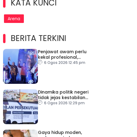
KATA KUNCI
Arena
BERITA TERKINI
Penjawat awam perlu
kekal profesional,
berkecuali ketika laksana
6 Ogos 2026 12:45 pm
tugas – TPM Zahid
Dinamika politik negeri
tidak jejas kestabilan
Kerajaan Perpaduan
6 Ogos 2026 12:29 pm
Persekutuan – TPM Zahid
Gaya hidup moden,