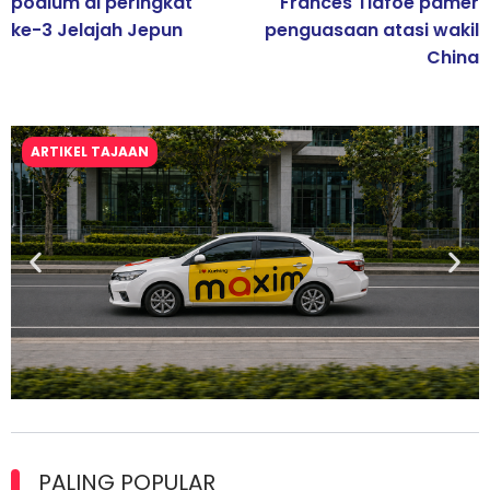
podium di peringkat
Frances Tiafoe pamer
ke-3 Jelajah Jepun
penguasaan atasi wakil
China
ARTIKEL TAJAAN
Maxim Malaysia dedah laporan keselamatan, pematuhan
lesen separuh pertama 2026
PALING POPULAR