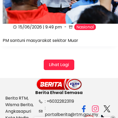
15/06/2026 | 9:49 pm
Nasional
PM santuni masyarakat sekitar Muar
Lihat Lagi
Berita Ehwal Semasa
Berita RTM,
: +60322823119
Wisma Berita,
:
Angkasapuri
portalberita@rtm.gov.my
Kota Media,