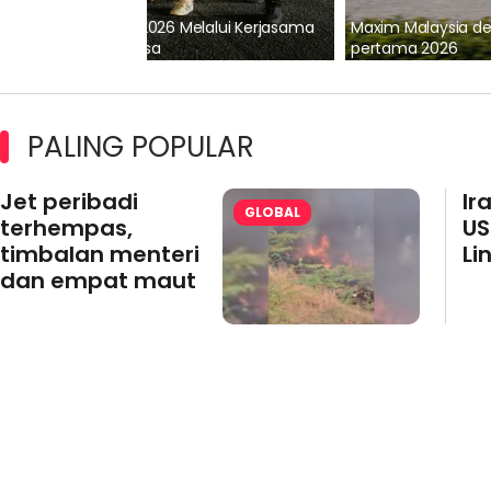
lalui Kerjasama
Maxim Malaysia dedah laporan keselamatan
pertama 2026
PALING POPULAR
Jet peribadi
Ir
GLOBAL
terhempas,
US
timbalan menteri
Li
dan empat maut