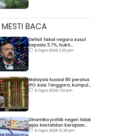
ad Perkasa SCORE Marathon 2026 Melalui Kerjasama
engaruh Larian Antarabangsa
MESTI BACA
Defisit fiskal negara susut
kepada 3.7%, bukti
keyakinan pelabur masih
6 Ogos 2026 2:20 pm
kukuh
Malaysia kuasai 80 peratus
IPO Asia Tenggara, kumpul
AS$1.4 bilion separuh
6 Ogos 2026 1:32 pm
pertama 2026
Dinamika politik negeri tidak
jejas kestabilan Kerajaan
Perpaduan Persekutuan –
6 Ogos 2026 12:29 pm