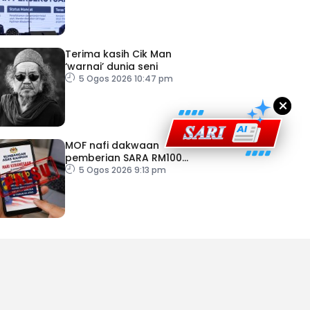
TPM Zahid
Terima kasih Cik Man
‘warnai’ dunia seni
5 Ogos 2026 10:47 pm
×
MOF nafi dakwaan
pemberian SARA RM100
sempena Hari Kebangsaan
5 Ogos 2026 9:13 pm