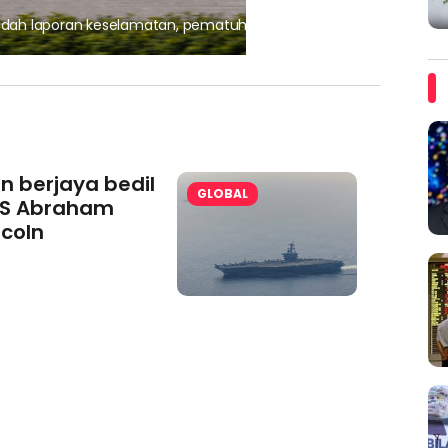
, pematuhan lesen separuh
Ajinomoto (Malaysia) Berh
aminoVITAL® Bersama Pemp
an berjaya bedil
GLOBAL
S Abraham
ncoln