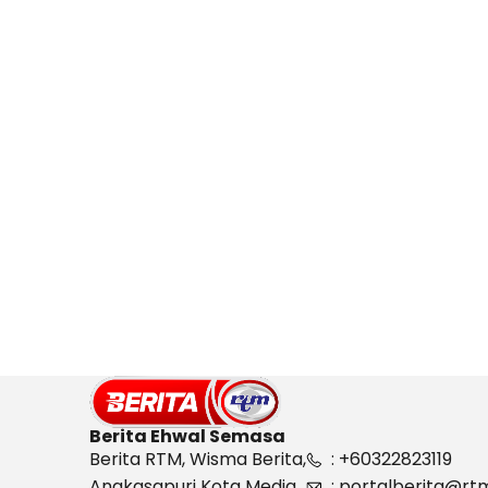
Berita Ehwal Semasa
Berita RTM, Wisma Berita,
: +60322823119
Angkasapuri Kota Media,
: portalberita@rt