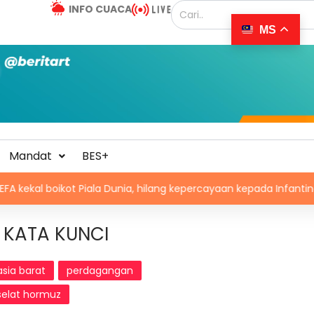
INFO CUACA
MS
Mandat
BES+
oikot Piala Dunia, hilang kepercayaan kepada Infantino
KATA KUNCI
asia barat
perdagangan
selat hormuz