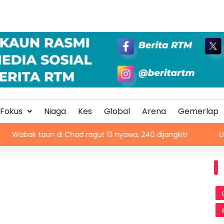
Fokus
Niaga
Kes
Global
Arena
Gemerlap
aun di Chad ragut 13 nyawa, 240 dijangkiti
UEFA kekal b