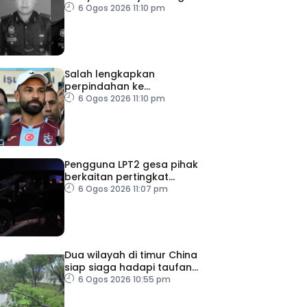
anggota polis maut akibat
6 Ogos 2026 11:10 pm
renjatan elektrik
Salah lengkapkan
perpindahan ke
Trabzonspor
6 Ogos 2026 11:10 pm
Pengguna LPT2 gesa pihak
berkaitan pertingkat
keselamatan
6 Ogos 2026 11:07 pm
Dua wilayah di timur China
siap siaga hadapi taufan
Dolphin
6 Ogos 2026 10:55 pm