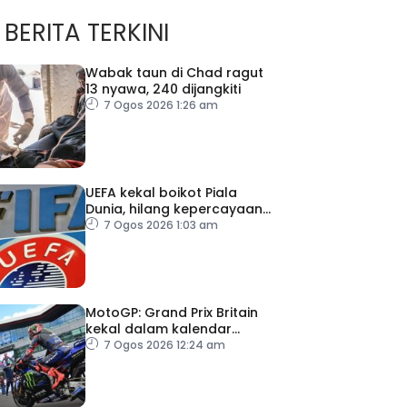
BERITA TERKINI
Wabak taun di Chad ragut
13 nyawa, 240 dijangkiti
7 Ogos 2026 1:26 am
UEFA kekal boikot Piala
Dunia, hilang kepercayaan
kepada Infantino
7 Ogos 2026 1:03 am
MotoGP: Grand Prix Britain
kekal dalam kalendar
hingga 2028
7 Ogos 2026 12:24 am