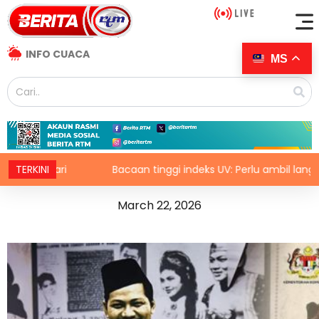
INFO CUACA
MS
ri
TERKINI
Bacaan tinggi indeks UV: Perlu ambil langkah perlindun
March 22, 2026