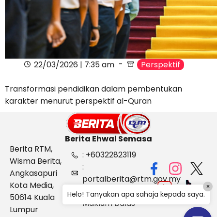
22/03/2026 | 7:35 am
Perspektif
Transformasi pendidikan dalam pembentukan
karakter menurut perspektif al-Quran
Berita Ehwal Semasa
Berita RTM,
: +60322823119
Wisma Berita,
:
Angkasapuri
portalberita@rtm.gov.my
Kota Media,
×
: Aduan &
Helo! Tanyakan apa sahaja kepada saya.
50614 Kuala
Maklum balas
Lumpur