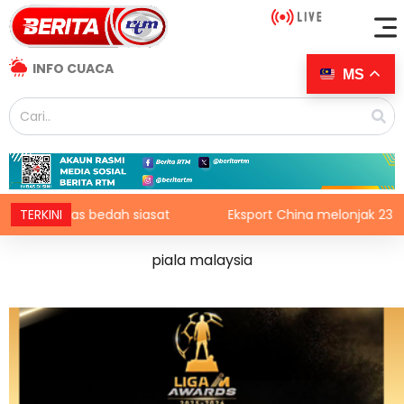
INFO CUACA
MS
at
TERKINI
Eksport China melonjak 23.9 peratus, dipacu perminta
piala malaysia