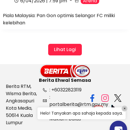
6/04/2026 | 7:59 pm
Arena
Piala Malaysia: Pan Gon optimis Selangor FC miliki
kelebihan
Lihat Lagi
Berita Ehwal Semasa
Berita RTM,
: +60322823119
Wisma Berita,
:
Angkasapuri
portalberita@rtm.gov.my
Kota Media,
×
: Aduan &
Helo! Tanyakan apa sahaja kepada saya.
50614 Kuala
Maklum balas
Lumpur