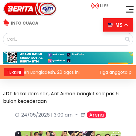
INFO CUACA
MS
esiden Bangladesh, 20 ogos ini
TERKINI
Tiga anggota polis maut t
JDT kekal dominan, Arif Aiman bangkit selepas 6
bulan kecederaan
24/05/2026 | 3:00 am
Arena