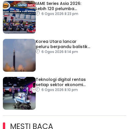
IAME Series Asia 2026:
Lebih 120 pelumba
antarabangsa berentap
6 Ogos 2026 8:23 pm
rebut tiket ke Itali
Korea Utara lancar
peluru berpandu balistik
jarak dekat ke arah Laut
6 Ogos 2026 8:14 pm
Jepun
Teknologi digital rentas
setiap sektor ekonomi
diperkasa seiring
6 Ogos 2026 8:10 pm
kemajuan inovasi
MESTI BACA