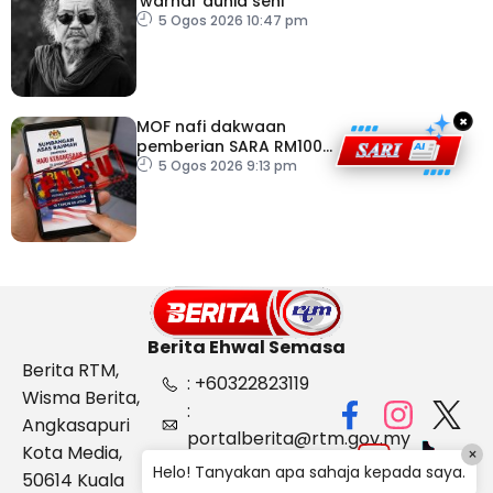
‘warnai’ dunia seni
5 Ogos 2026 10:47 pm
×
MOF nafi dakwaan
pemberian SARA RM100
sempena Hari
5 Ogos 2026 9:13 pm
Kebangsaan
Berita Ehwal Semasa
Berita RTM,
: +60322823119
Wisma Berita,
:
Angkasapuri
portalberita@rtm.gov.my
Kota Media,
×
: Aduan &
Helo! Tanyakan apa sahaja kepada saya.
50614 Kuala