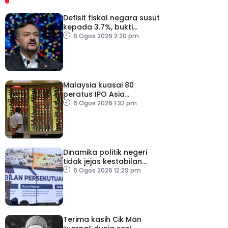
Defisit fiskal negara susut
kepada 3.7%, bukti
keyakinan pelabur masih
6 Ogos 2026 2:20 pm
kukuh
Malaysia kuasai 80
peratus IPO Asia
Tenggara, kumpul AS$1.4
6 Ogos 2026 1:32 pm
bilion separuh pertama
2026
Dinamika politik negeri
tidak jejas kestabilan
Kerajaan Perpaduan
6 Ogos 2026 12:29 pm
Persekutuan – TPM Zahid
Terima kasih Cik Man