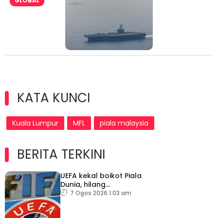
GLOBAL
KATA KUNCI
Kuala Lumpur
MFL
piala malaysia
BERITA TERKINI
UEFA kekal boikot Piala
Dunia, hilang
kepercayaan kepada
7 Ogos 2026 1:03 am
Infantino