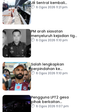
JB Sentral kembali
beroperasi
6 Ogos 2026 11:21 pm
PM arah siasatan
menyeluruh kejadian tiga
anggota polis maut
6 Ogos 2026 11:10 pm
akibat renjatan elektrik
Salah lengkapkan
perpindahan ke
Trabzonspor
6 Ogos 2026 11:10 pm
Pengguna LPT2 gesa
pihak berkaitan
pertingkat keselamatan
6 Ogos 2026 11:07 pm