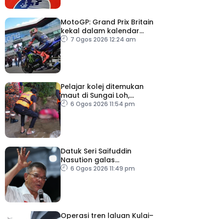
MotoGP: Grand Prix Britain
kekal dalam kalendar
hingga 2028
7 Ogos 2026 12:24 am
Pelajar kolej ditemukan
maut di Sungai Loh,
Dungun
6 Ogos 2026 11:54 pm
Datuk Seri Saifuddin
Nasution galas
sementara tugas
6 Ogos 2026 11:49 pm
Timbalan Presiden PKR
Operasi tren laluan Kulai–