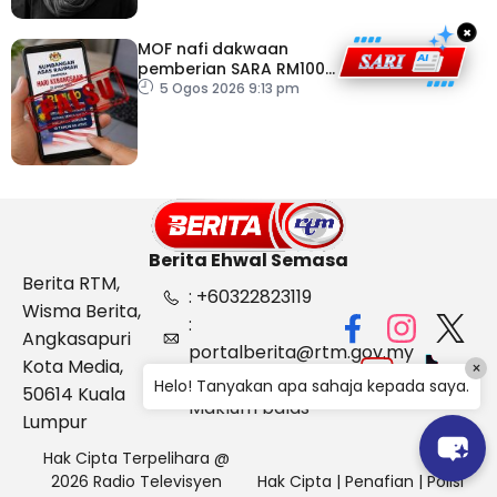
×
MOF nafi dakwaan
pemberian SARA RM100
sempena Hari
5 Ogos 2026 9:13 pm
Kebangsaan
Berita Ehwal Semasa
Berita RTM,
: +60322823119
Wisma Berita,
:
Angkasapuri
portalberita@rtm.gov.my
Kota Media,
×
: Aduan &
Helo! Tanyakan apa sahaja kepada saya.
50614 Kuala
Maklum balas
Lumpur
Hak Cipta Terpelihara @
2026 Radio Televisyen
Hak Cipta
|
Penafian
|
Polisi