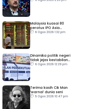
kukuh
Malaysia kuasai 80
peratus IPO Asia
Tenggara, kumpul AS$1.4
6 Ogos 2026 1:32 pm
bilion separuh pertama
2026
Dinamika politik negeri
tidak jejas kestabilan
Kerajaan Perpaduan
6 Ogos 2026 12:29 pm
Persekutuan – TPM Zahid
Terima kasih Cik Man
‘warnai’ dunia seni
5 Ogos 2026 10:47 pm