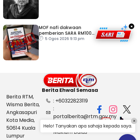
×
MOF nafi dakwaan
pemberian SARA RM100
sempena Hari
5 Ogos 2026 9:13 pm
Kebangsaan
Berita Ehwal Semasa
Berita RTM,
: +60322823119
Wisma Berita,
:
Angkasapuri
portalberita@rtm.gov.my
Kota Media,
×
: Aduan &
Helo! Tanyakan apa sahaja kepada saya.
50614 Kuala
Maklum balas
Lumpur