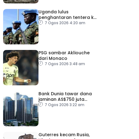
Uganda lulus
penghantaran tentera ke
Gaza bawah pelan
7 Ogos 2026 4:20 am
pelucutan senjata
PSG sambar Akliouche
dari Monaco
7 Ogos 2026 3:48 am
Bank Dunia tawar dana
jaminan AS$750 juta
kepada Indonesia bantu
7 Ogos 2026 3:22 am
perusahaan kecil
Guterres kecam Rusia,