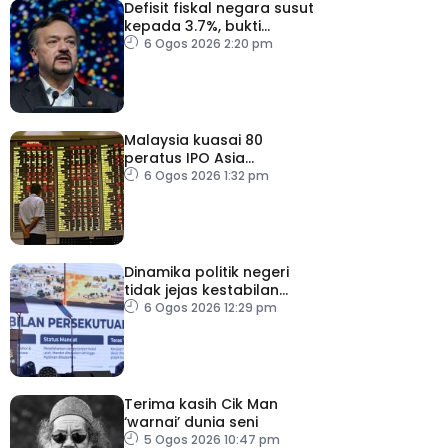
Defisit fiskal negara susut
kepada 3.7%, bukti
keyakinan pelabur masih
6 Ogos 2026 2:20 pm
kukuh
Malaysia kuasai 80
peratus IPO Asia
Tenggara, kumpul AS$1.4
6 Ogos 2026 1:32 pm
bilion separuh pertama
2026
Dinamika politik negeri
tidak jejas kestabilan
Kerajaan Perpaduan
6 Ogos 2026 12:29 pm
Persekutuan – TPM Zahid
Terima kasih Cik Man
‘warnai’ dunia seni
5 Ogos 2026 10:47 pm