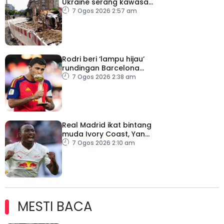
Ukraine serang kawasan
awam
7 Ogos 2026 2:57 am
Rodri beri ‘lampu hijau’
rundingan Barcelona
dengan Man City
7 Ogos 2026 2:38 am
Real Madrid ikat bintang
muda Ivory Coast, Yan
Diomande
7 Ogos 2026 2:10 am
MESTI BACA