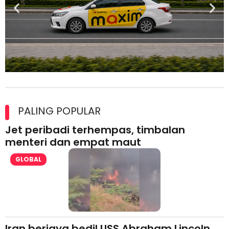
Maxim Malaysia dedah laporan keselamatan, pematuhan
lesen separuh pertama 2026
PALING POPULAR
Jet peribadi terhempas, timbalan
menteri dan empat maut
GLOBAL
Iran berjaya bedil USS Abraham Lincoln