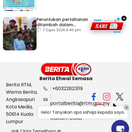
×
Peruntukan pertahanan
ditambah dalam
Belanjawan 2027
7 Ogos 2026 8:40 pm
Berita Ehwal Semasa
Berita RTM,
: +60322823119
Wisma Berita,
:
Angkasapuri
portalberita@rtm.gov.my
Kota Media,
×
: Aduan &
Helo! Tanyakan apa sahaja kepada saya.
50614 Kuala
Maklum balas
Lumpur
Hak Cipta Terpelihara @