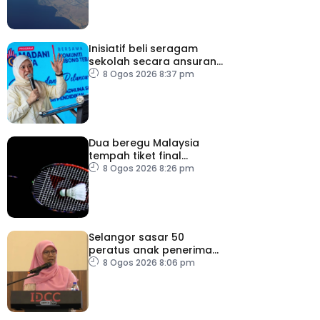
Inisiatif beli seragam
sekolah secara ansuran
ringankan beban ibu
8 Ogos 2026 8:37 pm
bapa
Dua beregu Malaysia
tempah tiket final
Masters Korea
8 Ogos 2026 8:26 pm
Selangor sasar 50
peratus anak penerima
bantuan JKM dapat
8 Ogos 2026 8:06 pm
peluang kerjaya