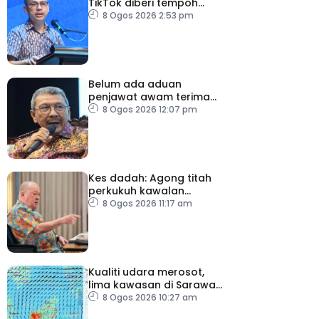
TikTok diberi tempoh
perkukuh sistem
8 Ogos 2026 2:53 pm
moderasi
Belum ada aduan
penjawat awam terima
tekanan daripada ahli
8 Ogos 2026 12:07 pm
politik
Kes dadah: Agong titah
perkukuh kawalan
lapangan terbang, pintu
8 Ogos 2026 11:17 am
masuk negara
Kualiti udara merosot,
lima kawasan di Sarawak
catat IPU tidak sihat
8 Ogos 2026 10:27 am