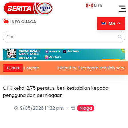
INFO CUACA
MS
h Laut Merah
TERKINI
Inisiatif beli seragam sekolah secara ans
OPR kekal 2.75 peratus, beri kestabilan kepada
pengguna dan perniagaan
9/05/2026 | 1:32 pm
Niaga