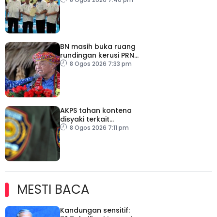
pembelajaran sepanjang
hayat
BN masih buka ruang
rundingan kerusi PRN
Melaka – Ahmad Zahid
8 Ogos 2026 7:33 pm
AKPS tahan kontena
disyaki terkait
penghantaran ke Israel
8 Ogos 2026 7:11 pm
MESTI BACA
Kandungan sensitif: