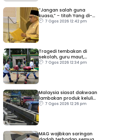
“Jangan salah guna
kuasa,” – titah Yang di-
Pertuan Besar Negeri
7 Ogos 2026 12:42 pm
Sembilan kepada Exco
baharu
Tragedi tembakan di
sekolah, guru maut,
pelajar bunuh diri
7 Ogos 2026 12:34 pm
Malaysia siasat dakwaan
lambakan produk keluli
dari China, Taiwan dan
7 Ogos 2026 12:26 pm
Vietnam
MAG wajibkan saringan
dadah terhadap semua