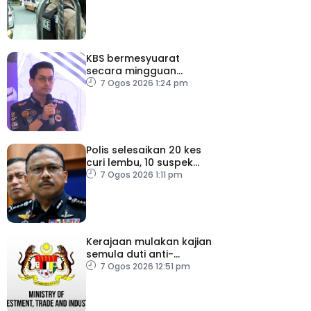
KBS bermesyuarat
secara mingguan
pastikan persiapan F1
7 Ogos 2026 1:24 pm
lancar
Polis selesaikan 20 kes
curi lembu, 10 suspek
diberkas
7 Ogos 2026 1:11 pm
Kerajaan mulakan kajian
semula duti anti-
lambakan import
7 Ogos 2026 12:51 pm
gegelung keluli dari
China, Vietnam