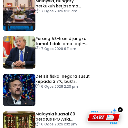
Malaysia, Hungary
perkukuh kerjasama
sektor pertanian
7 Ogos 2026 9:16 am
Perang AS–Iran dijangka
tamat tidak lama lagi –
Trump
7 Ogos 2026 9:11 am
Defisit fiskal negara susut
kepada 3.7%, bukti
keyakinan pelabur masih
6 Ogos 2026 2:20 pm
kukuh
×
Malaysia kuasai 80
peratus IPO Asia
Tenggara, kumpul AS$1.4
6 Ogos 2026 1:32 pm