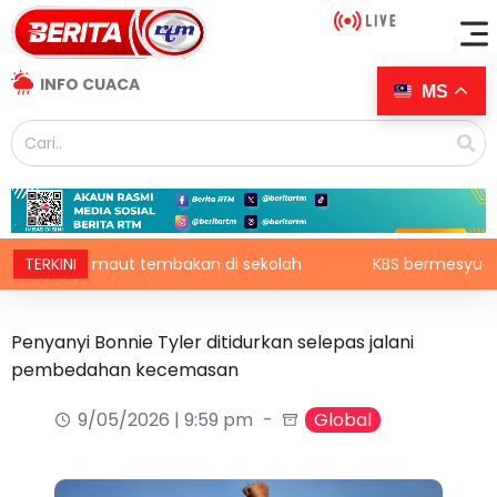
INFO CUACA
MS
mpat maut tembakan di sekolah
TERKINI
KBS bermesyuarat secar
Penyanyi Bonnie Tyler ditidurkan selepas jalani
pembedahan kecemasan
9/05/2026 | 9:59 pm
Global