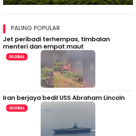
Maxim Malaysia dedah laporan keselamatan, pematuhan
lesen separuh pertama 2026
PALING POPULAR
Jet peribadi terhempas, timbalan
menteri dan empat maut
GLOBAL
Iran berjaya bedil USS Abraham Lincoln
GLOBAL