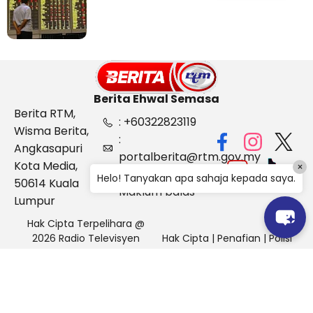
bilion separuh pertama
2026
Berita Ehwal Semasa
Berita RTM,
: +60322823119
Wisma Berita,
:
Angkasapuri
portalberita@rtm.gov.my
Kota Media,
×
: Aduan &
Helo! Tanyakan apa sahaja kepada saya.
50614 Kuala
Maklum balas
Lumpur
Hak Cipta Terpelihara @
2026 Radio Televisyen
Hak Cipta
|
Penafian
|
Polisi
Malaysia, Berita Ehwal
Keselamatan
Semasa (BES)