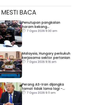
MESTI BACA
Penutupan pangkalan
haram kekang
penyeludupan di Kelantan
7 Ogos 2026 9:30 am
Malaysia, Hungary perkukuh
kerjasama sektor pertanian
7 Ogos 2026 9:16 am
Perang AS–Iran dijangka
tamat tidak lama lagi –
Trump
7 Ogos 2026 9:11 am