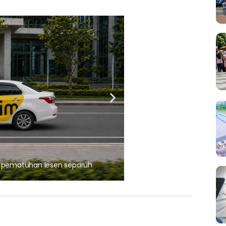
ARTIKEL TAJAAN
, pematuhan lesen separuh
Ajinomoto (Malaysia) Berh
aminoVITAL® Bersama Pemp