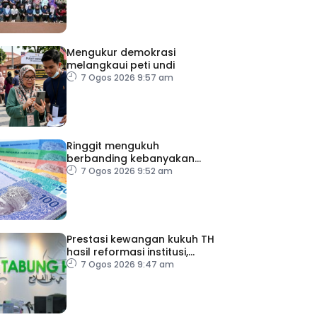
Mengukur demokrasi
melangkaui peti undi
7 Ogos 2026 9:57 am
Ringgit mengukuh
berbanding kebanyakan
mata wang utama, stabil
7 Ogos 2026 9:52 am
dengan dolar AS
ad Perkasa SCORE Marathon 2026 Melalui Kerjasama
Prestasi kewangan kukuh TH
engaruh Larian Antarabangsa
hasil reformasi institusi,
pelaksanaan syor RCI –
7 Ogos 2026 9:47 am
Pakar Ekonomi