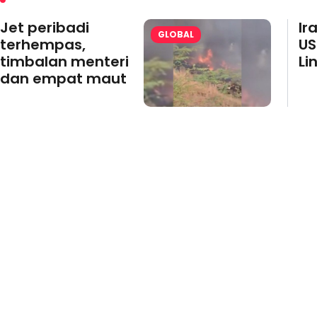
Jet peribadi
Ir
GLOBAL
terhempas,
US
timbalan menteri
Li
dan empat maut