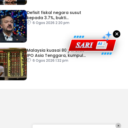
Defisit fiskal negara susut
kepada 3.7%, bukti
keyakinan pelabur masih
6 Ogos 2026 2:20 pm
kukuh
×
Malaysia kuasai 80 peratus
IPO Asia Tenggara, kumpul
AS$1.4 bilion separuh
6 Ogos 2026 1:32 pm
pertama 2026
×