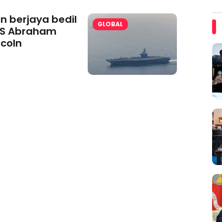
an berjaya bedil
GLOBAL
S Abraham
ncoln