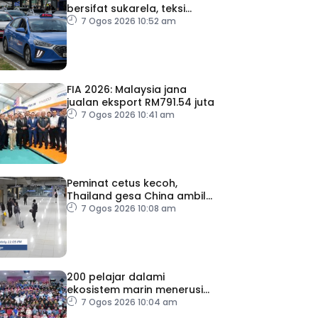
bersifat sukarela, teksi
sedia ada dibenar
7 Ogos 2026 10:52 am
beroperasi
FIA 2026: Malaysia jana
jualan eksport RM791.54 juta
7 Ogos 2026 10:41 am
Peminat cetus kecoh,
Thailand gesa China ambil
tindakan
7 Ogos 2026 10:08 am
200 pelajar dalami
ekosistem marin menerusi
Blue School Malaysia
7 Ogos 2026 10:04 am