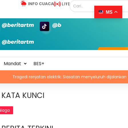
INFO CUACA
MS
Mandat
BES+
edi renjatan elektrik: Siasatan menyeluruh dijalankan
Pa
KATA KUNCI
Niaga