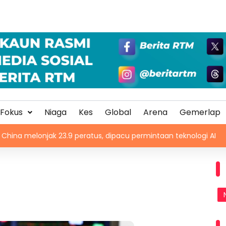
Fokus
Niaga
Kes
Global
Arena
Gemerlap
onjak 23.9 peratus, dipacu permintaan teknologi AI
Trag