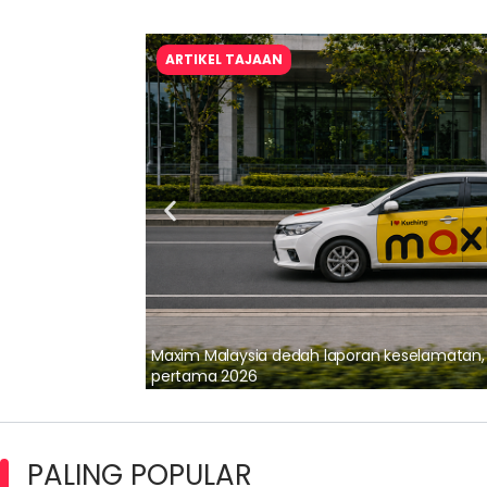
ARTIKEL TAJAAN
lalui Kerjasama
Maxim Malaysia dedah laporan keselamatan
pertama 2026
PALING POPULAR