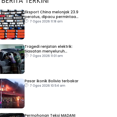
BERITA TERKINI
Eksport China melonjak 23.9
peratus, dipacu permintaan
teknologi AI
7 Ogos 2026 11:18 am
Tragedi renjatan elektrik:
Siasatan menyeluruh
dijalankan
7 Ogos 2026 11:01 am
Pasar ikonik Bolivia terbakar
7 Ogos 2026 10:54 am
Permohonan Teksi MADANI