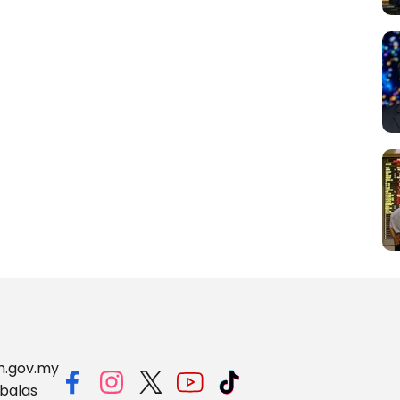
m.gov.my
balas