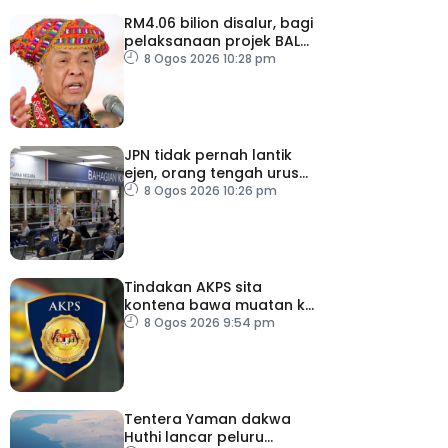
RM4.06 bilion disalur, bagi
pelaksanaan projek BALB
di Sabah
8 Ogos 2026 10:28 pm
JPN tidak pernah lantik
ejen, orang tengah urus
dokumentasi
8 Ogos 2026 10:26 pm
Tindakan AKPS sita
kontena bawa muatan ke
Israel bukti ketegasan
8 Ogos 2026 9:54 pm
Malaysia
Tentera Yaman dakwa
Huthi lancar peluru