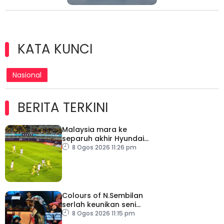
KATA KUNCI
Nasional
BERITA TERKINI
Malaysia mara ke
separuh akhir Hyundai
ASEAN Cup
8 Ogos 2026 11:26 pm
Colours of N.Sembilan
serlah keunikan seni
budaya negeri beradat
8 Ogos 2026 11:15 pm