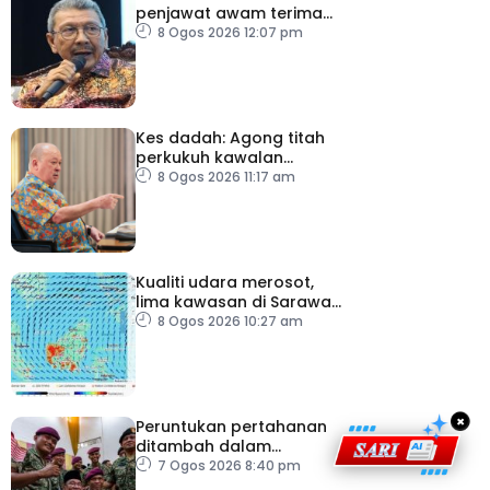
penjawat awam terima
tekanan daripada ahli
8 Ogos 2026 12:07 pm
politik
Kes dadah: Agong titah
perkukuh kawalan
lapangan terbang, pintu
8 Ogos 2026 11:17 am
masuk negara
Kualiti udara merosot,
lima kawasan di Sarawak
catat IPU tidak sihat
8 Ogos 2026 10:27 am
×
Peruntukan pertahanan
ditambah dalam
Belanjawan 2027
7 Ogos 2026 8:40 pm