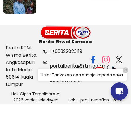
Berita Ehwal Semasa
Berita RTM,
: +60322823119
Wisma Berita,
:
Angkasapuri
portalberita@rtm.gov.my
Kota Media,
×
: Aduan &
Helo! Tanyakan apa sahaja kepada saya.
50614 Kuala
Maklum balas
Lumpur
Hak Cipta Terpelihara @
2026 Radio Televisyen
Hak Cipta
|
Penafian
|
Polisi
Malaysia, Berita Ehwal
Keselamatan
Semasa (BES)