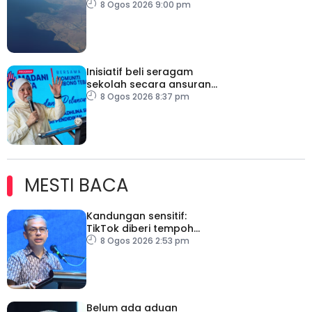
berpandu ke arah Laut
8 Ogos 2026 9:00 pm
Merah
Inisiatif beli seragam
sekolah secara ansuran
ringankan beban ibu
8 Ogos 2026 8:37 pm
bapa
MESTI BACA
Kandungan sensitif:
TikTok diberi tempoh
perkukuh sistem
8 Ogos 2026 2:53 pm
moderasi
Belum ada aduan