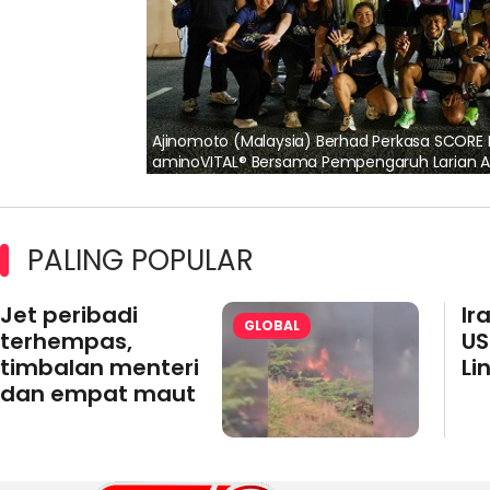
lalui Kerjasama
Maxim Malaysia dedah laporan keselamatan
pertama 2026
PALING POPULAR
Jet peribadi
Ir
GLOBAL
terhempas,
US
timbalan menteri
Li
dan empat maut