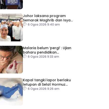
Johor laksana program
Semarak Maghrib dan Isyak
perkasa solat berjemaah
6 Ogos 2026 9:40 am
Malaria belum ‘pergi’ : Ujian
baharu pendidikan
perubatan dan sistem
6 Ogos 2026 9:33 am
kesihatan
Kapal tangki lapor berlaku
letupan di Selat Hormuz
ketika Iran-Oman berunding
6 Ogos 2026 9:26 am