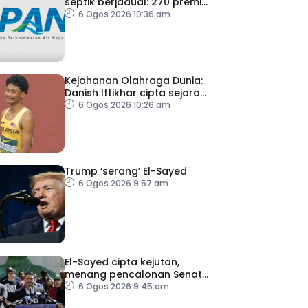
septik berjadual: 270 premis
dikenakan notis pematuhan
6 Ogos 2026 10:36 am
SPAN
Kejohanan Olahraga Dunia:
Danish Iftikhar cipta sejarah
mara ke final 100m
6 Ogos 2026 10:26 am
Trump ‘serang’ El-Sayed
6 Ogos 2026 9:57 am
El-Sayed cipta kejutan,
menang pencalonan Senat
AS di Michigan
6 Ogos 2026 9:45 am