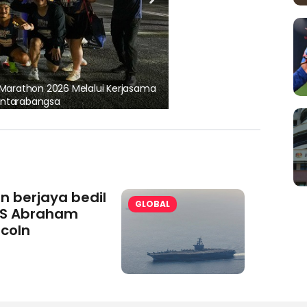
, pematuhan lesen separuh
Ajinomoto (Malaysia) Berh
aminoVITAL® Bersama Pemp
an berjaya bedil
GLOBAL
S Abraham
ncoln