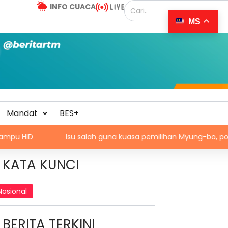
INFO CUACA
MS
Mandat
BES+
Isu salah guna kuasa pemilihan Myung-bo, polis gempur p
KATA KUNCI
Nasional
BERITA TERKINI