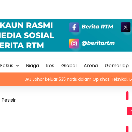
Fokus
Niaga
Kes
Global
Arena
Gemerlap
JPJ Johor keluar 535 notis dalam Op Khas Teknikal, Lampu HID
Pesisir