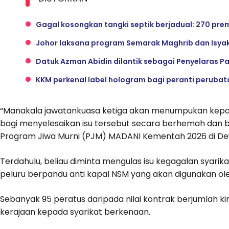
Gagal kosongkan tangki septik berjadual: 270 pr
Johor laksana program Semarak Maghrib dan Isyak
Datuk Azman Abidin dilantik sebagai Penyelaras 
KKM perkenal label hologram bagi peranti perubat
“Manakala jawatankuasa ketiga akan menumpukan kepada
bagi menyelesaikan isu tersebut secara berhemah dan be
Program Jiwa Murni (PJM) MADANI Kementah 2026 di Dewa
Terdahulu, beliau diminta mengulas isu kegagalan syar
peluru berpandu anti kapal NSM yang akan digunakan ole
Sebanyak 95 peratus daripada nilai kontrak berjumlah kir
kerajaan kepada syarikat berkenaan.