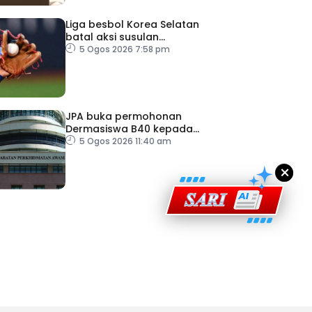
Liga besbol Korea Selatan
batal aksi susulan
gelombang haba
5 Ogos 2026 7:58 pm
ad Perkasa SCORE Marathon 2026 Melalui Kerjasama
engaruh Larian Antarabangsa
JPA buka permohonan
Dermasiswa B40 kepada
lepasan SPM
5 Ogos 2026 11:40 am
×