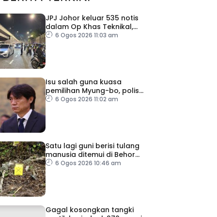
JPJ Johor keluar 535 notis
dalam Op Khas Teknikal,
Lampu HID
6 Ogos 2026 11:03 am
Isu salah guna kuasa
pemilihan Myung-bo, polis
gempur pejabat KFA
6 Ogos 2026 11:02 am
Satu lagi guni berisi tulang
manusia ditemui di Behor
Mali, disiasat sebagai kes
6 Ogos 2026 10:46 am
bunuh
Gagal kosongkan tangki