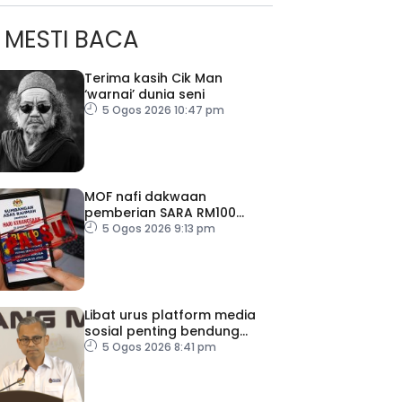
MESTI BACA
Terima kasih Cik Man
‘warnai’ dunia seni
5 Ogos 2026 10:47 pm
MOF nafi dakwaan
pemberian SARA RM100
sempena Hari Kebangsaan
5 Ogos 2026 9:13 pm
Libat urus platform media
sosial penting bendung
perbuatan ‘copycat’
5 Ogos 2026 8:41 pm