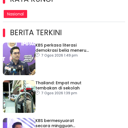
Nasional
BERITA TERKINI
KBS perkasa literasi
demokrasi belia menerusi
Bulan Rakan Demokrasi
7 Ogos 2026 1:49 pm
2026
Thailand: Empat maut
tembakan di sekolah
7 Ogos 2026 1:39 pm
KBS bermesyuarat
secara mingguan