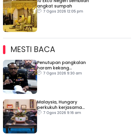
10 Exco Negeri Sembilan
angkat sumpah
7 Ogos 2026 12:05 pm
MESTI BACA
Penutupan pangkalan
haram kekang
penyeludupan di
7 Ogos 2026 9:30 am
Kelantan
Malaysia, Hungary
perkukuh kerjasama
sektor pertanian
7 Ogos 2026 9:16 am