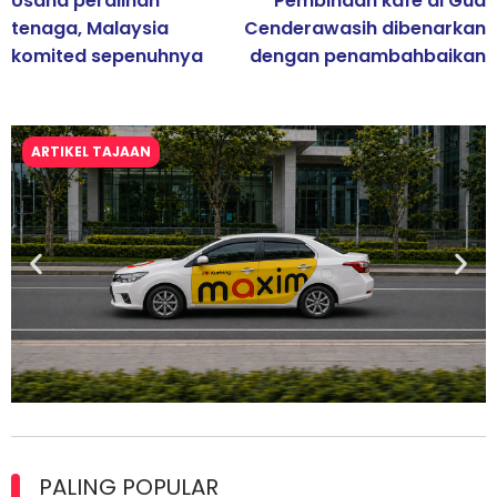
Usaha peralihan
Pembinaan kafe di Gua
tenaga, Malaysia
Cenderawasih dibenarkan
komited sepenuhnya
dengan penambahbaikan
ARTIKEL TAJAAN
Maxim Malaysia dedah laporan keselamatan, pematuhan
lesen separuh pertama 2026
PALING POPULAR