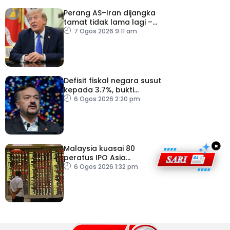
Perang AS–Iran dijangka
tamat tidak lama lagi –
Trump
7 Ogos 2026 9:11 am
Defisit fiskal negara susut
kepada 3.7%, bukti
keyakinan pelabur masih
6 Ogos 2026 2:20 pm
kukuh
×
Malaysia kuasai 80
peratus IPO Asia
Tenggara, kumpul AS$1.4
6 Ogos 2026 1:32 pm
bilion separuh pertama
2026