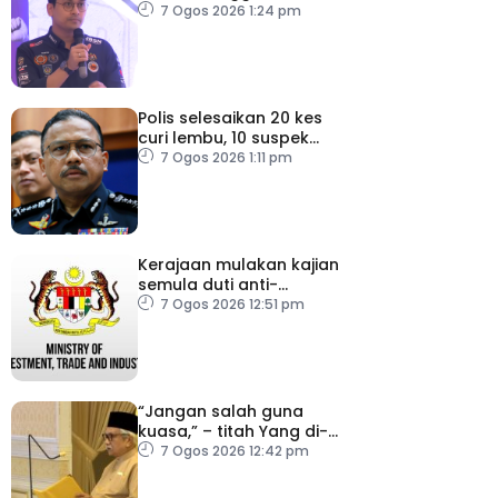
pastikan persiapan F1
7 Ogos 2026 1:24 pm
lancar
Polis selesaikan 20 kes
curi lembu, 10 suspek
diberkas
7 Ogos 2026 1:11 pm
Kerajaan mulakan kajian
semula duti anti-
lambakan import
7 Ogos 2026 12:51 pm
gegelung keluli dari
China, Vietnam
“Jangan salah guna
kuasa,” – titah Yang di-
Pertuan Besar Negeri
7 Ogos 2026 12:42 pm
Sembilan kepada Exco
baharu