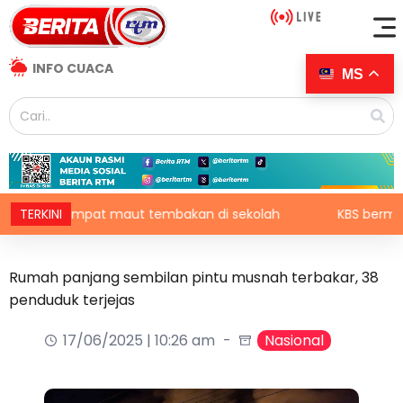
INFO CUACA
MS
land: Empat maut tembakan di sekolah
TERKINI
KBS bermesyuar
Rumah panjang sembilan pintu musnah terbakar, 38
penduduk terjejas
17/06/2025 | 10:26 am
Nasional