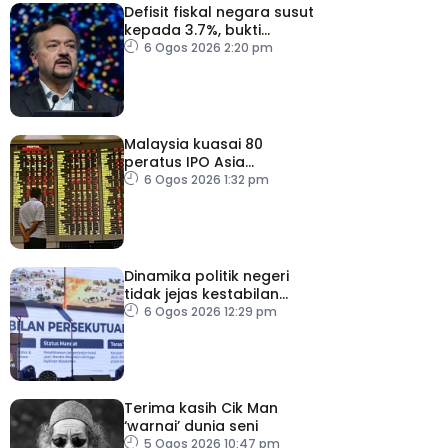
Defisit fiskal negara susut
kepada 3.7%, bukti
keyakinan pelabur masih
6 Ogos 2026 2:20 pm
kukuh
Malaysia kuasai 80
peratus IPO Asia
Tenggara, kumpul AS$1.4
6 Ogos 2026 1:32 pm
bilion separuh pertama
2026
Dinamika politik negeri
tidak jejas kestabilan
Kerajaan Perpaduan
6 Ogos 2026 12:29 pm
Persekutuan – TPM Zahid
Terima kasih Cik Man
‘warnai’ dunia seni
5 Ogos 2026 10:47 pm