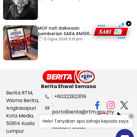
×
MOF nafi dakwaan
pemberian SARA RM100
sempena Hari
5 Ogos 2026 9:13 pm
Kebangsaan
Berita Ehwal Semasa
Berita RTM,
: +60322823119
Wisma Berita,
:
Angkasapuri
portalberita@rtm.gov.my
Kota Media,
×
: Aduan &
Helo! Tanyakan apa sahaja kepada saya.
50614 Kuala
Maklum balas
Lumpur