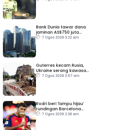
Bank Dunia tawar dana
jaminan AS$750 juta
kepada Indonesia bantu
7 Ogos 2026 3:22 am
perusahaan kecil
Guterres kecam Rusia,
Ukraine serang kawasan
awam
7 Ogos 2026 2:57 am
Rodri beri ‘lampu hijau’
rundingan Barcelona
dengan Man City
7 Ogos 2026 2:38 am