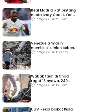
Real Madrid ikat bintang
muda Ivory Coast, Yan
Diomande
7 Ogos 2026 2:10 am
Venezuela ‘masih
membisu’ jumlah sebenar
mangsa hilang dalam
7 Ogos 2026 1:50 am
gempa bumi
Wabak taun di Chad
ragut 13 nyawa, 240
dijangkiti
7 Ogos 2026 1:26 am
UEFA kekal boikot Piala