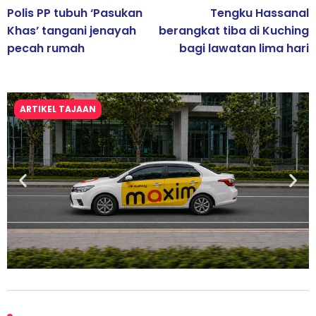
Polis PP tubuh ‘Pasukan
Tengku Hassanal
Khas’ tangani jenayah
berangkat tiba di Kuching
pecah rumah
bagi lawatan lima hari
ARTIKEL TAJAAN
Maxim Malaysia dedah laporan keselamatan, pematuhan
lesen separuh pertama 2026