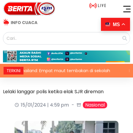
INFO CUACA
MS
Thailand: Empat maut tembakan di sekolah
TERKINI
KBS berm
Lelaki langgar polis ketika elak SJR direman
15/01/2024 | 4:59 pm
Nasional