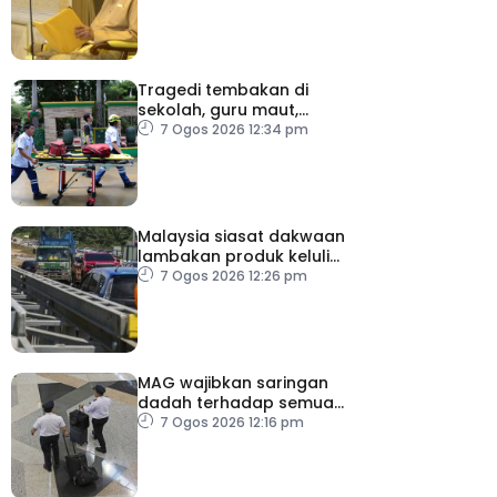
Sembilan kepada Exco
baharu
Tragedi tembakan di
sekolah, guru maut,
pelajar bunuh diri
7 Ogos 2026 12:34 pm
Malaysia siasat dakwaan
lambakan produk keluli
dari China, Taiwan dan
7 Ogos 2026 12:26 pm
Vietnam
MAG wajibkan saringan
dadah terhadap semua
juruterbang
7 Ogos 2026 12:16 pm