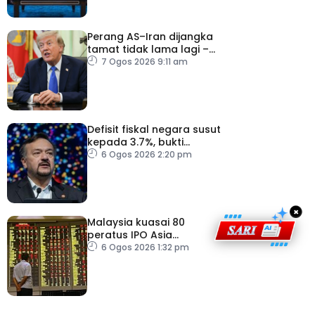
Perang AS–Iran dijangka
tamat tidak lama lagi –
Trump
7 Ogos 2026 9:11 am
Defisit fiskal negara susut
kepada 3.7%, bukti
keyakinan pelabur masih
6 Ogos 2026 2:20 pm
kukuh
×
Malaysia kuasai 80
peratus IPO Asia
Tenggara, kumpul AS$1.4
6 Ogos 2026 1:32 pm
bilion separuh pertama
2026