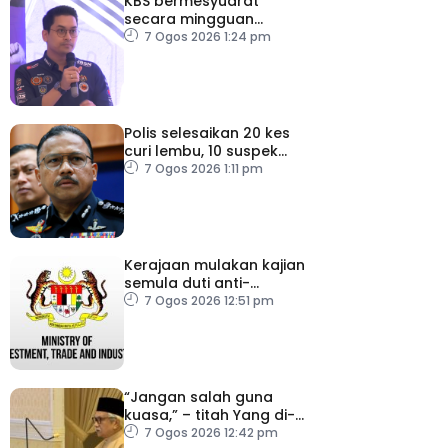
KBS bermesyuarat
secara mingguan
pastikan persiapan F1
7 Ogos 2026 1:24 pm
lancar
Polis selesaikan 20 kes
curi lembu, 10 suspek
diberkas
7 Ogos 2026 1:11 pm
Kerajaan mulakan kajian
semula duti anti-
lambakan import
7 Ogos 2026 12:51 pm
gegelung keluli dari
China, Vietnam
“Jangan salah guna
kuasa,” – titah Yang di-
Pertuan Besar Negeri
7 Ogos 2026 12:42 pm