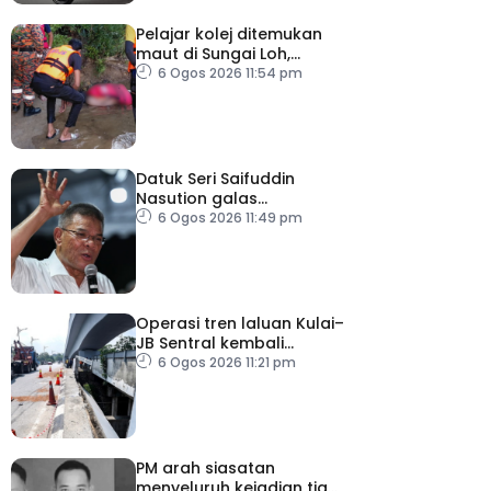
Pelajar kolej ditemukan
maut di Sungai Loh,
Dungun
6 Ogos 2026 11:54 pm
Datuk Seri Saifuddin
Nasution galas
sementara tugas
6 Ogos 2026 11:49 pm
Timbalan Presiden PKR
Operasi tren laluan Kulai–
JB Sentral kembali
beroperasi
6 Ogos 2026 11:21 pm
PM arah siasatan
menyeluruh kejadian tiga