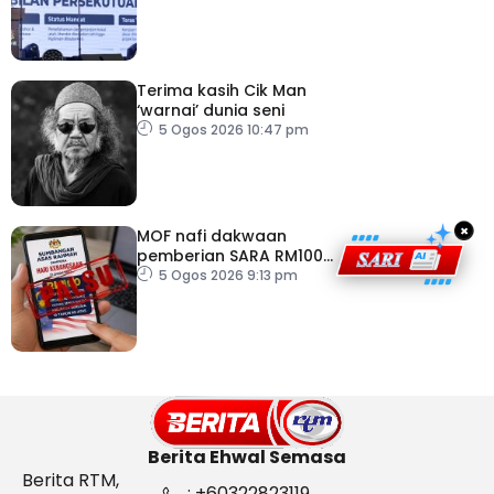
Persekutuan – TPM Zahid
Terima kasih Cik Man
‘warnai’ dunia seni
5 Ogos 2026 10:47 pm
×
MOF nafi dakwaan
pemberian SARA RM100
sempena Hari
5 Ogos 2026 9:13 pm
Kebangsaan
Berita Ehwal Semasa
Berita RTM,
: +60322823119