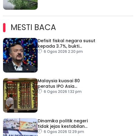
MESTI BACA
Defisit fiskal negara susut
kepada 3.7%, bukti
keyakinan pelabur masih
6 Ogos 2026 2:20 pm
kukuh
Malaysia kuasai 80
peratus IPO Asia
Tenggara, kumpul AS$1.4
6 Ogos 2026 1:32 pm
bilion separuh pertama
2026
Dinamika politik negeri
tidak jejas kestabilan
Kerajaan Perpaduan
6 Ogos 2026 12:29 pm