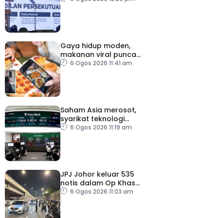
Persekutuan – TPM Zahid
Gaya hidup moden,
makanan viral punca
kolesterol tinggi, penyakit
6 Ogos 2026 11:41 am
jantung meningkat
Saham Asia merosot,
syarikat teknologi
kembali tertekan
6 Ogos 2026 11:19 am
JPJ Johor keluar 535
notis dalam Op Khas
Teknikal, Lampu HID
6 Ogos 2026 11:03 am