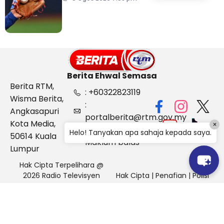
Berita Ehwal Semasa
Berita RTM,
: +60322823119
Wisma Berita,
:
Angkasapuri
portalberita@rtm.gov.my
Kota Media,
×
: Aduan &
Helo! Tanyakan apa sahaja kepada saya.
50614 Kuala
Maklum balas
Lumpur
Hak Cipta Terpelihara @
2026 Radio Televisyen
Hak Cipta
|
Penafian
|
Polisi
Malaysia, Berita Ehwal
Keselamatan
Semasa (BES)