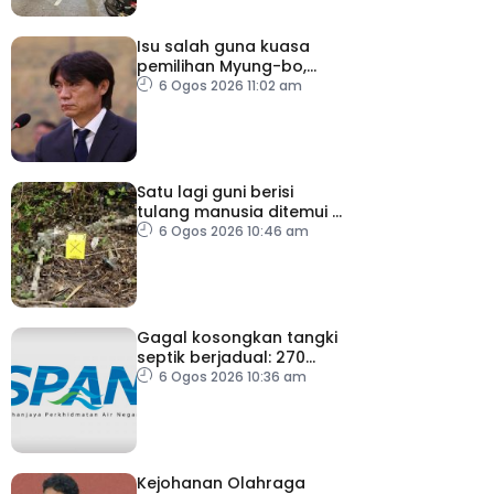
Isu salah guna kuasa
pemilihan Myung-bo,
polis gempur pejabat KFA
6 Ogos 2026 11:02 am
Satu lagi guni berisi
tulang manusia ditemui di
Behor Mali, disiasat
6 Ogos 2026 10:46 am
sebagai kes bunuh
Gagal kosongkan tangki
septik berjadual: 270
premis dikenakan notis
6 Ogos 2026 10:36 am
pematuhan SPAN
Kejohanan Olahraga