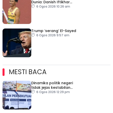
Dunia: Danish Iftikhar
cipta sejarah mara ke
6 Ogos 2026 10:26 am
final 100m
Trump ‘serang’ El-Sayed
6 Ogos 2026 9:57 am
MESTI BACA
Dinamika politik negeri
tidak jejas kestabilan
Kerajaan Perpaduan
6 Ogos 2026 12:29 pm
Persekutuan – TPM Zahid