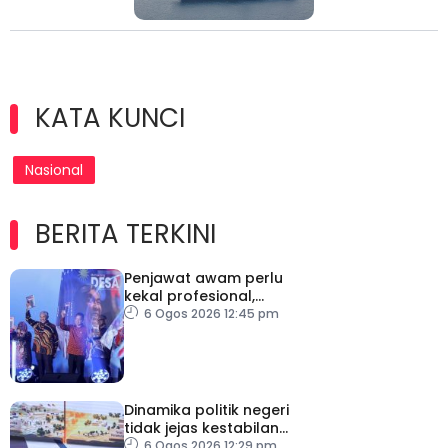
KATA KUNCI
Nasional
BERITA TERKINI
Penjawat awam perlu
kekal profesional,
berkecuali ketika laksana
6 Ogos 2026 12:45 pm
tugas – TPM Zahid
Dinamika politik negeri
tidak jejas kestabilan
Kerajaan Perpaduan
6 Ogos 2026 12:29 pm