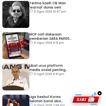
Terima kasih Cik Man
‘warnai’ dunia seni
5 Ogos 2026 10:47 pm
MOF nafi dakwaan
pemberian SARA RM100
sempena Hari
5 Ogos 2026 9:13 pm
Kebangsaan
Libat urus platform
media sosial penting
bendung perbuatan
5 Ogos 2026 8:41 pm
‘copycat’
×
Liga besbol Korea
Selatan batal aksi
susulan gelombang haba
5 Ogos 2026 7:58 pm