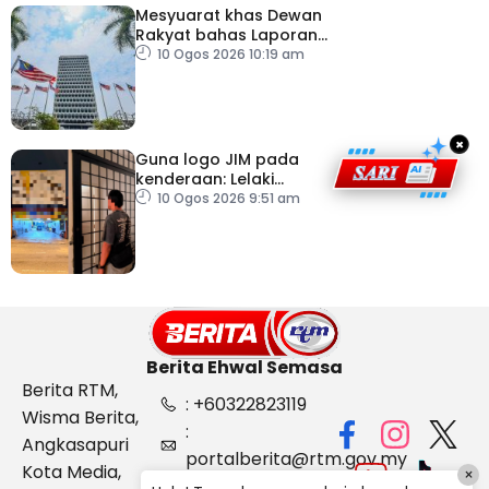
Mesyuarat khas Dewan
Rakyat bahas Laporan
RCI Tabung Haji, esok
10 Ogos 2026 10:19 am
×
Guna logo JIM pada
kenderaan: Lelaki
Pakistan dicekup
10 Ogos 2026 9:51 am
Berita Ehwal Semasa
Berita RTM,
: +60322823119
Wisma Berita,
:
Angkasapuri
portalberita@rtm.gov.my
Kota Media,
×
: Aduan &