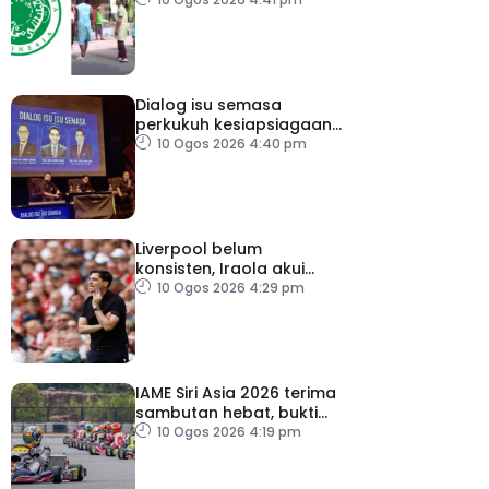
Kemerdekaan
Dialog isu semasa
perkukuh kesiapsiagaan,
penyelarasan warga RTM
10 Ogos 2026 4:40 pm
Liverpool belum
konsisten, Iraola akui
masih banyak perlu
10 Ogos 2026 4:29 pm
diperbaiki
IAME Siri Asia 2026 terima
sambutan hebat, bukti
Malaysia bertaraf dunia
10 Ogos 2026 4:19 pm