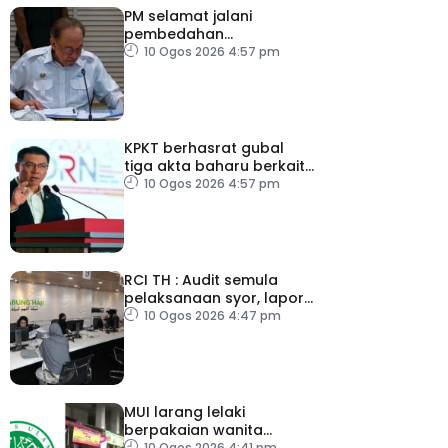
PM selamat jalani
pembedahan
laparoskopi rawat hernia
10 Ogos 2026 4:57 pm
perut
KPKT berhasrat gubal
tiga akta baharu berkait
perumahan
10 Ogos 2026 4:57 pm
RCI TH : Audit semula
pelaksanaan syor, lapor
secara terus
10 Ogos 2026 4:47 pm
MUI larang lelaki
berpakaian wanita
sempena Hari
10 Ogos 2026 4:41 pm