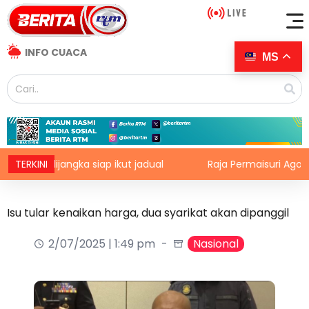
INFO CUACA
MS
, dijangka siap ikut jadual
TERKINI
Raja Permaisuri Agong berke
Isu tular kenaikan harga, dua syarikat akan dipanggil
2/07/2025 | 1:49 pm
Nasional