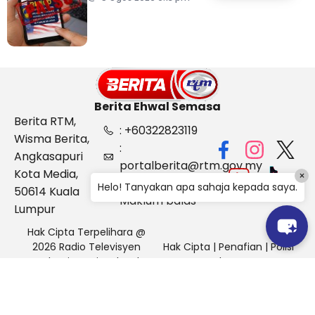
Kebangsaan
Berita Ehwal Semasa
Berita RTM,
: +60322823119
Wisma Berita,
:
Angkasapuri
portalberita@rtm.gov.my
Kota Media,
×
: Aduan &
Helo! Tanyakan apa sahaja kepada saya.
50614 Kuala
Maklum balas
Lumpur
Hak Cipta Terpelihara @
2026 Radio Televisyen
Hak Cipta
|
Penafian
|
Polisi
Malaysia, Berita Ehwal
Keselamatan
Semasa (BES)