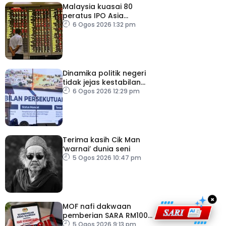
Malaysia kuasai 80
peratus IPO Asia
Tenggara, kumpul AS$1.4
6 Ogos 2026 1:32 pm
bilion separuh pertama
2026
Dinamika politik negeri
tidak jejas kestabilan
Kerajaan Perpaduan
6 Ogos 2026 12:29 pm
Persekutuan – TPM Zahid
Terima kasih Cik Man
‘warnai’ dunia seni
5 Ogos 2026 10:47 pm
×
MOF nafi dakwaan
pemberian SARA RM100
sempena Hari
5 Ogos 2026 9:13 pm