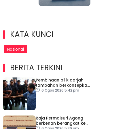
KATA KUNCI
Nasional
BERITA TERKINI
Pembinaan bilik darjah
tambahan berkonsepkan
MPS di sekolah terpilih,
6 Ogos 2026 5:42 pm
dijangka siap ikut jadual
Raja Permaisuri Agong
berkenan berangkat ke
Majlis Anugerah Sastera
6 Ogos 2026 5:36 pm