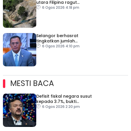
utara Filipina ragut
empat nyawa
6 Ogos 2026 4:18 pm
Selangor berhasrat
tingkatkan jumlah
penerima HPIPT 5,000
6 Ogos 2026 4:10 pm
pelajar pada 2027
MESTI BACA
Defisit fiskal negara susut
kepada 3.7%, bukti
keyakinan pelabur masih
6 Ogos 2026 2:20 pm
kukuh