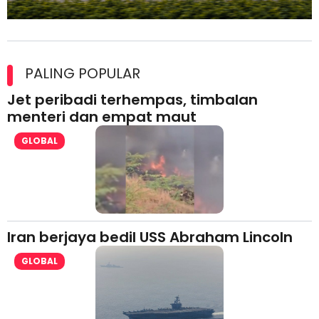
Maxim Malaysia dedah laporan keselamatan, pematuhan
lesen separuh pertama 2026
PALING POPULAR
Jet peribadi terhempas, timbalan
menteri dan empat maut
GLOBAL
Iran berjaya bedil USS Abraham Lincoln
GLOBAL