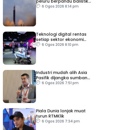
peluru berpandu balistik
jarak dekat ke arah Laut
6 Ogos 2026 8:14 pm
Jepun
Teknologi digital rentas
setiap sektor ekonomi
diperkasa seiring
6 Ogos 2026 8:10 pm
kemajuan inovasi
Industri mudah alih Asia
Pasifik dijangka sumbang
AS$1.4 trilion menjelang
6 Ogos 2026 7:51 pm
2030
Piala Dunia lonjak muat
turun RTMKlik
6 Ogos 2026 7:34 pm