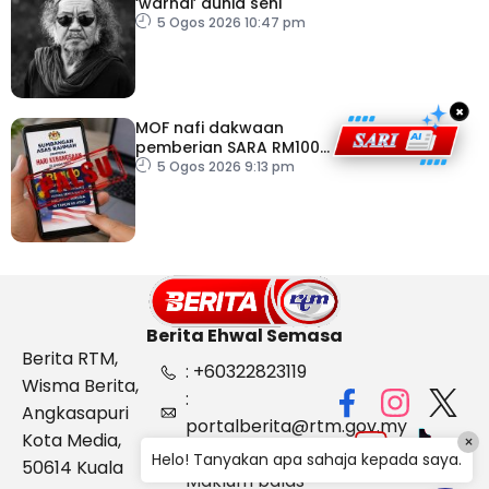
‘warnai’ dunia seni
5 Ogos 2026 10:47 pm
×
MOF nafi dakwaan
pemberian SARA RM100
sempena Hari
5 Ogos 2026 9:13 pm
Kebangsaan
Berita Ehwal Semasa
Berita RTM,
: +60322823119
Wisma Berita,
:
Angkasapuri
portalberita@rtm.gov.my
Kota Media,
×
: Aduan &
Helo! Tanyakan apa sahaja kepada saya.
50614 Kuala
Maklum balas