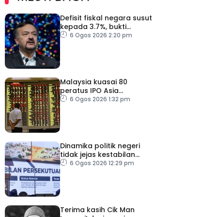
Defisit fiskal negara susut
kepada 3.7%, bukti
keyakinan pelabur masih
6 Ogos 2026 2:20 pm
kukuh
Malaysia kuasai 80
peratus IPO Asia
Tenggara, kumpul AS$1.4
6 Ogos 2026 1:32 pm
bilion separuh pertama
2026
Dinamika politik negeri
tidak jejas kestabilan
Kerajaan Perpaduan
6 Ogos 2026 12:29 pm
Persekutuan – TPM Zahid
Terima kasih Cik Man