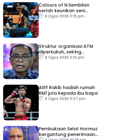
Colours of N.Sembilan
serlah keunikan seni
budaya negeri beradat
8 Ogos 2026 11:15 pm
Struktur organisasi ATM
diperkukuh, seiring
pemodenan aset
8 Ogos 2026 11:10 pm
pertahanan
Aliff Rakib hadiah rumah
RM1 juta kepada ibu bapa
8 Ogos 2026 11:07 pm
Pembukaan Selat Hormuz
bergantung penerimaan
AS – IRGC
8 Ogos 2026 10:28 pm