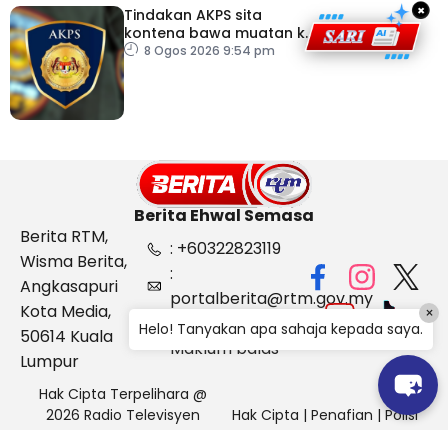
×
Tindakan AKPS sita
kontena bawa muatan ke
Israel bukti ketegasan
8 Ogos 2026 9:54 pm
Malaysia
Berita Ehwal Semasa
Berita RTM,
: +60322823119
Wisma Berita,
:
Angkasapuri
portalberita@rtm.gov.my
Kota Media,
×
: Aduan &
Helo! Tanyakan apa sahaja kepada saya.
50614 Kuala
Maklum balas
Lumpur
Hak Cipta Terpelihara @
2026 Radio Televisyen
Hak Cipta
|
Penafian
|
Polisi
Malaysia, Berita Ehwal
Keselamatan