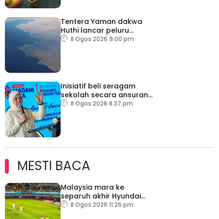
Tentera Yaman dakwa
Huthi lancar peluru
berpandu ke arah Laut
8 Ogos 2026 9:00 pm
Merah
Inisiatif beli seragam
sekolah secara ansuran
ringankan beban ibu
8 Ogos 2026 8:37 pm
bapa
MESTI BACA
Malaysia mara ke
separuh akhir Hyundai
ASEAN Cup
8 Ogos 2026 11:26 pm