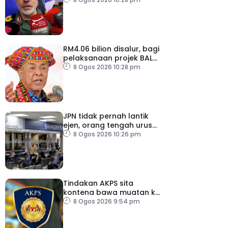
RM4.06 bilion disalur, bagi
pelaksanaan projek BALB
di Sabah
8 Ogos 2026 10:28 pm
JPN tidak pernah lantik
ejen, orang tengah urus
dokumentasi
8 Ogos 2026 10:26 pm
Tindakan AKPS sita
kontena bawa muatan ke
Israel bukti ketegasan
8 Ogos 2026 9:54 pm
Malaysia