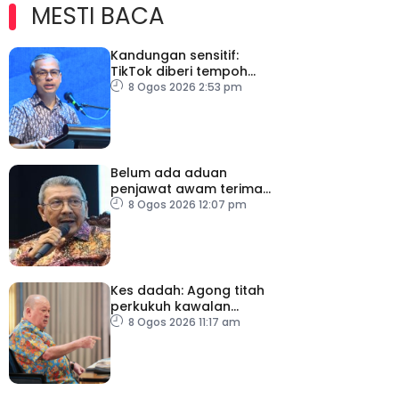
MESTI BACA
Kandungan sensitif:
TikTok diberi tempoh
perkukuh sistem
8 Ogos 2026 2:53 pm
moderasi
Belum ada aduan
penjawat awam terima
tekanan daripada ahli
8 Ogos 2026 12:07 pm
politik
Kes dadah: Agong titah
perkukuh kawalan
lapangan terbang, pintu
8 Ogos 2026 11:17 am
masuk negara