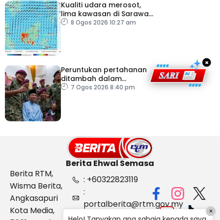
Kualiti udara merosot,
lima kawasan di Sarawak
catat IPU tidak sihat
8 Ogos 2026 10:27 am
×
Peruntukan pertahanan
ditambah dalam
Belanjawan 2027
7 Ogos 2026 8:40 pm
Berita Ehwal Semasa
Berita RTM,
: +60322823119
Wisma Berita,
:
Angkasapuri
portalberita@rtm.gov.my
Kota Media,
×
: Aduan &
Helo! Tanyakan apa sahaja kepada saya.