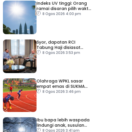
Indeks UV tinggi: Orang
ramai disaran pilih waktu
sesuai untuk aktiviti luar
8 Ogos 2026 4:00 pm
Syor, dapatan RCI
Tabung Haji disiasat
tanpa kompromi – PM
8 Ogos 2026 3:53 pm
Olahraga WPKL sasar
empat emas di SUKMA
2026
8 Ogos 2026 3:46 pm
Ibu bapa lebih waspada
lindungi anak, susulan
indeks UV sangat tinggi
8 Ogos 2026 3:41 pm