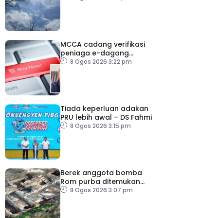
MCCA cadang verifikasi
peniaga e-dagang
tangani lambakan
8 Ogos 2026 3:22 pm
produk import
Tiada keperluan adakan
PRU lebih awal – DS Fahmi
8 Ogos 2026 3:15 pm
Berek anggota bomba
Rom purba ditemukan
berhampiran Colosseum
8 Ogos 2026 3:07 pm