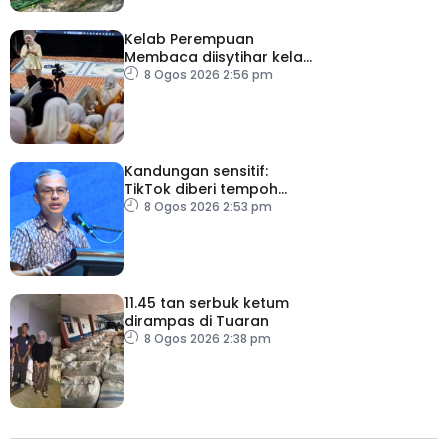
Kelab Perempuan
Membaca diisytihar kelab
membaca terbesar di
8 Ogos 2026 2:56 pm
Malaysia
Kandungan sensitif:
TikTok diberi tempoh
perkukuh sistem
8 Ogos 2026 2:53 pm
moderasi
11.45 tan serbuk ketum
dirampas di Tuaran
8 Ogos 2026 2:38 pm