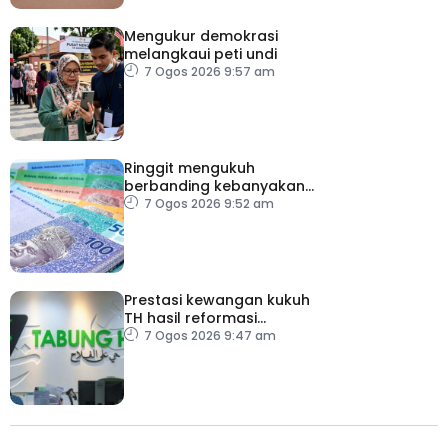
Mengukur demokrasi
melangkaui peti undi
7 Ogos 2026 9:57 am
Ringgit mengukuh
berbanding kebanyakan
mata wang utama, stabil
7 Ogos 2026 9:52 am
dengan dolar AS
Prestasi kewangan kukuh
TH hasil reformasi
institusi, pelaksanaan
7 Ogos 2026 9:47 am
syor RCI – Pakar Ekonomi