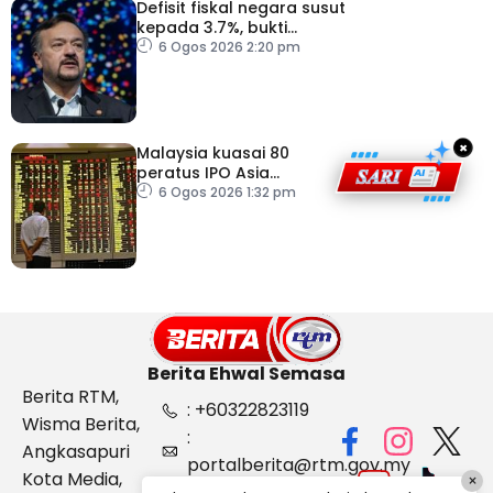
Defisit fiskal negara susut
kepada 3.7%, bukti
keyakinan pelabur masih
6 Ogos 2026 2:20 pm
kukuh
×
Malaysia kuasai 80
peratus IPO Asia
Tenggara, kumpul AS$1.4
6 Ogos 2026 1:32 pm
bilion separuh pertama
2026
Berita Ehwal Semasa
Berita RTM,
: +60322823119
Wisma Berita,
:
Angkasapuri
portalberita@rtm.gov.my
Kota Media,
×
: Aduan &