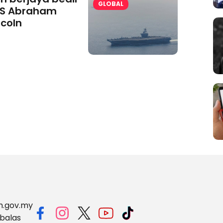
GLOBAL
S Abraham
ncoln
m.gov.my
balas