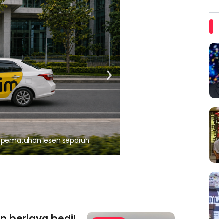
ARTIKEL TAJAAN
, pematuhan lesen separuh
Ajinomoto (Malaysia) Berh
aminoVITAL® Bersama Pemp
an berjaya bedil