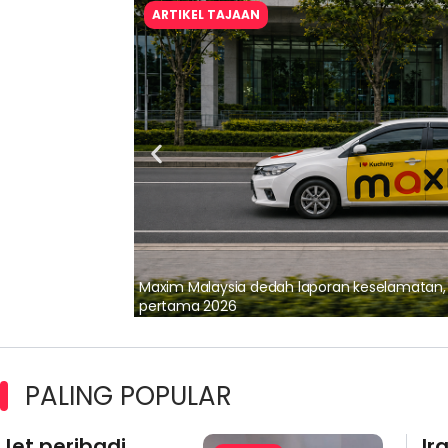
ARTIKEL TAJAAN
lalui Kerjasama
Maxim Malaysia dedah laporan keselamatan
pertama 2026
PALING POPULAR
Jet peribadi
Ir