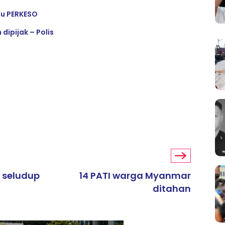
su PERKESO
dipijak – Polis
k seludup
14 PATI warga Myanmar
ditahan