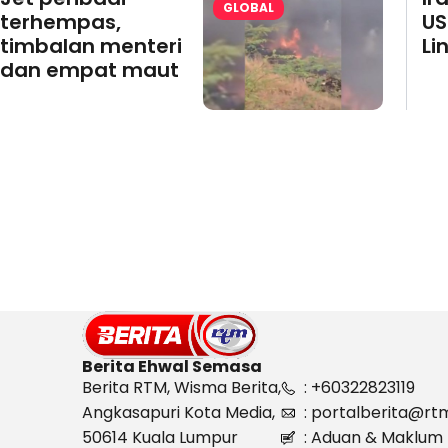
GLOBAL
terhempas,
US
timbalan menteri
Li
dan empat maut
Berita Ehwal Semasa
Berita RTM, Wisma Berita,
: +60322823119
Angkasapuri Kota Media,
: portalberita@rt
50614 Kuala Lumpur
: Aduan & Maklum 