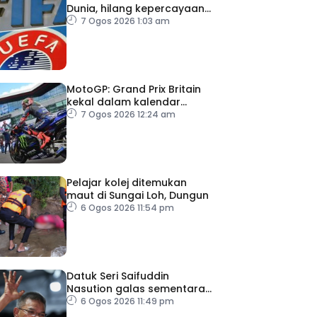
Dunia, hilang kepercayaan
kepada Infantino
7 Ogos 2026 1:03 am
MotoGP: Grand Prix Britain
kekal dalam kalendar
hingga 2028
7 Ogos 2026 12:24 am
Pelajar kolej ditemukan
maut di Sungai Loh, Dungun
6 Ogos 2026 11:54 pm
Datuk Seri Saifuddin
Nasution galas sementara
tugas Timbalan Presiden
6 Ogos 2026 11:49 pm
PKR