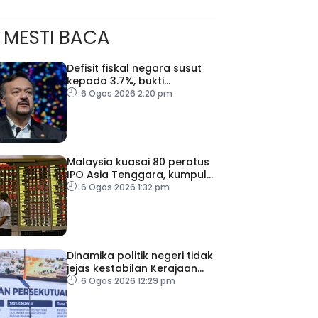
MESTI BACA
Defisit fiskal negara susut
kepada 3.7%, bukti
keyakinan pelabur masih
6 Ogos 2026 2:20 pm
kukuh
Malaysia kuasai 80 peratus
IPO Asia Tenggara, kumpul
AS$1.4 bilion separuh
6 Ogos 2026 1:32 pm
pertama 2026
ad Perkasa SCORE Marathon 2026 Melalui Kerjasama
engaruh Larian Antarabangsa
Dinamika politik negeri tidak
jejas kestabilan Kerajaan
Perpaduan Persekutuan –
6 Ogos 2026 12:29 pm
TPM Zahid