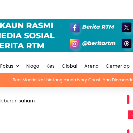
Fokus
Niaga
Kes
Global
Arena
Gemerlap
Madrid ikat bintang muda Ivory Coast, Yan Diomande
Ve
pelaburan saham