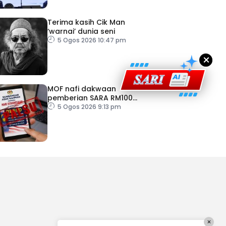
Terima kasih Cik Man
‘warnai’ dunia seni
5 Ogos 2026 10:47 pm
×
MOF nafi dakwaan
pemberian SARA RM100
sempena Hari Kebangsaan
5 Ogos 2026 9:13 pm
×