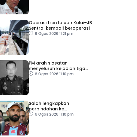
Operasi tren laluan Kulai–JB
Sentral kembali beroperasi
6 Ogos 2026 11:21 pm
PM arah siasatan
menyeluruh kejadian tiga
anggota polis maut akibat
6 Ogos 2026 11:10 pm
renjatan elektrik
Salah lengkapkan
perpindahan ke
Trabzonspor
6 Ogos 2026 11:10 pm