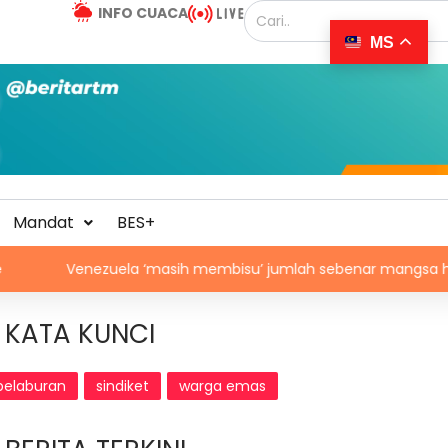
INFO CUACA
MS
Mandat
BES+
nezuela ‘masih membisu’ jumlah sebenar mangsa hilang dal
KATA KUNCI
pelaburan
sindiket
warga emas