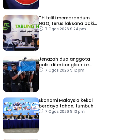
TH teliti memorandum
NGO, terus laksana baki
syor RCI
7 Ogos 2026 9:24 pm
Jenazah dua anggota
polis diterbangkan ke
Kelantan
7 Ogos 2026 9:12 pm
Ekonomi Malaysia kekal
berdaya tahan, tumbuh
5.6 peratus
7 Ogos 2026 9:10 pm