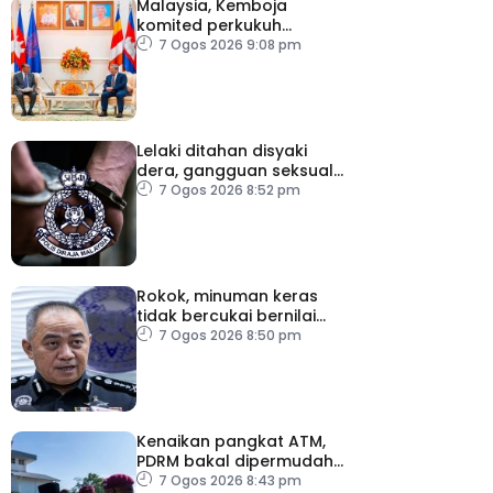
Malaysia, Kemboja
komited perkukuh
kerjasama pertahanan
7 Ogos 2026 9:08 pm
Lelaki ditahan disyaki
dera, gangguan seksual
dua anak kandung
7 Ogos 2026 8:52 pm
Rokok, minuman keras
tidak bercukai bernilai
lebih RM64,000 dirampas
7 Ogos 2026 8:50 pm
polis Perak
Kenaikan pangkat ATM,
PDRM bakal dipermudah,
dipercepat
7 Ogos 2026 8:43 pm