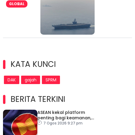
GLOBAL
KATA KUNCI
DAK
gajah
SPRM
BERITA TERKINI
ASEAN kekal platform
penting bagi keamanan,
kestabilan serantau –
7 Ogos 2026 9:27 pm
Menteri Luar Kemboja