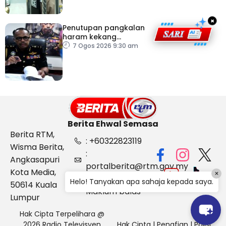
×
Penutupan pangkalan
haram kekang
penyeludupan di
7 Ogos 2026 9:30 am
Kelantan
Berita Ehwal Semasa
Berita RTM,
: +60322823119
Wisma Berita,
:
Angkasapuri
portalberita@rtm.gov.my
Kota Media,
×
: Aduan &
Helo! Tanyakan apa sahaja kepada saya.
50614 Kuala
Maklum balas
Lumpur
Hak Cipta Terpelihara @
2026 Radio Televisyen
Hak Cipta
|
Penafian
|
Polisi