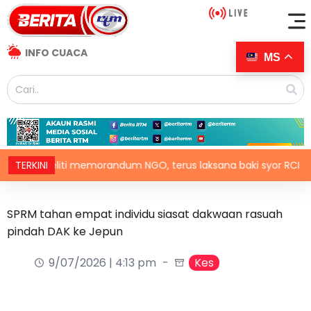
INFO CUACA
MS
H teliti memorandum NGO, terus laksana baki syor RCI
TERKINI
SPRM tahan empat individu siasat dakwaan rasuah
pindah DAK ke Jepun
9/07/2026 | 4:13 pm
Kes