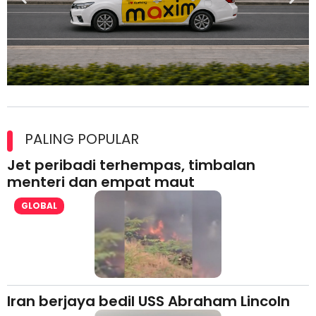
Maxim Malaysia dedah laporan keselamatan, pematuhan
lesen separuh pertama 2026
PALING POPULAR
Jet peribadi terhempas, timbalan
menteri dan empat maut
GLOBAL
Iran berjaya bedil USS Abraham Lincoln