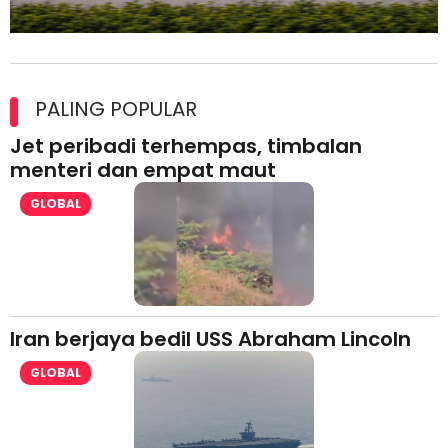
Maxim Malaysia dedah laporan keselamatan, pematuhan
lesen separuh pertama 2026
PALING POPULAR
Jet peribadi terhempas, timbalan
menteri dan empat maut
GLOBAL
Iran berjaya bedil USS Abraham Lincoln
GLOBAL