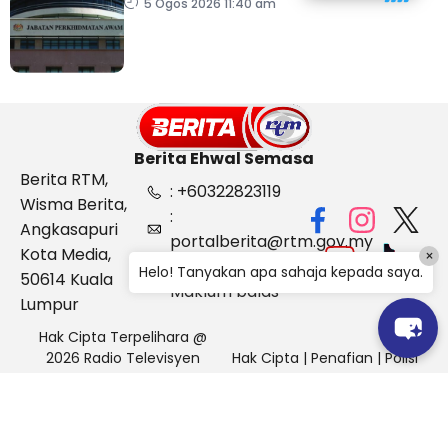
lepasan SPM
5 Ogos 2026 11:40 am
Berita Ehwal Semasa
Berita RTM,
: +60322823119
Wisma Berita,
:
Angkasapuri
portalberita@rtm.gov.my
Kota Media,
×
: Aduan &
Helo! Tanyakan apa sahaja kepada saya.
50614 Kuala
Maklum balas
Lumpur
Hak Cipta Terpelihara @
2026 Radio Televisyen
Hak Cipta
|
Penafian
|
Polisi
Malaysia, Berita Ehwal
Keselamatan
Semasa (BES)