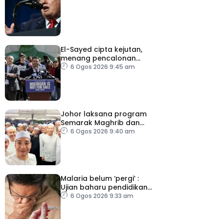
El-Sayed cipta kejutan,
menang pencalonan
Senat AS di Michigan
6 Ogos 2026 9:45 am
Johor laksana program
Semarak Maghrib dan
Isyak perkasa solat
6 Ogos 2026 9:40 am
berjemaah
Malaria belum ‘pergi’ :
Ujian baharu pendidikan
perubatan dan sistem
6 Ogos 2026 9:33 am
kesihatan