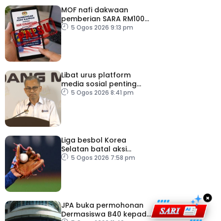
MOF nafi dakwaan
pemberian SARA RM100
sempena Hari
5 Ogos 2026 9:13 pm
Kebangsaan
Libat urus platform
media sosial penting
bendung perbuatan
5 Ogos 2026 8:41 pm
‘copycat’
Liga besbol Korea
Selatan batal aksi
susulan gelombang haba
5 Ogos 2026 7:58 pm
×
JPA buka permohonan
Dermasiswa B40 kepada