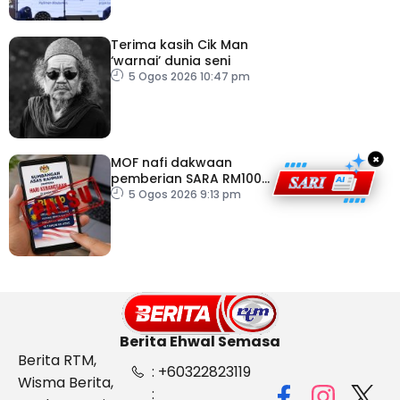
Terima kasih Cik Man
‘warnai’ dunia seni
5 Ogos 2026 10:47 pm
×
MOF nafi dakwaan
pemberian SARA RM100
sempena Hari
5 Ogos 2026 9:13 pm
Kebangsaan
Berita Ehwal Semasa
Berita RTM,
: +60322823119
Wisma Berita,
: