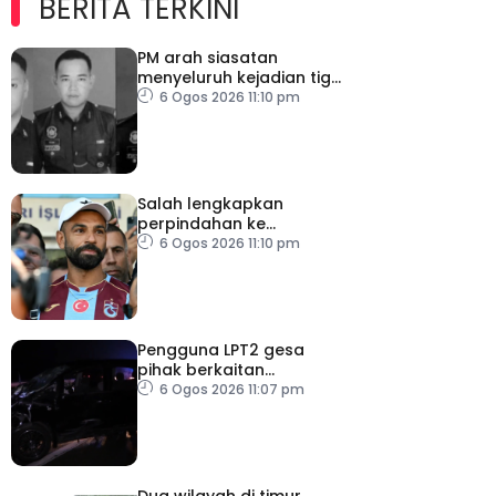
BERITA TERKINI
PM arah siasatan
menyeluruh kejadian tiga
anggota polis maut
6 Ogos 2026 11:10 pm
akibat renjatan elektrik
Salah lengkapkan
perpindahan ke
Trabzonspor
6 Ogos 2026 11:10 pm
Pengguna LPT2 gesa
pihak berkaitan
pertingkat keselamatan
6 Ogos 2026 11:07 pm
Dua wilayah di timur