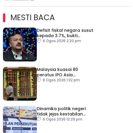
MESTI BACA
Defisit fiskal negara susut
kepada 3.7%, bukti
keyakinan pelabur masih
6 Ogos 2026 2:20 pm
kukuh
Malaysia kuasai 80
peratus IPO Asia
Tenggara, kumpul AS$1.4
6 Ogos 2026 1:32 pm
bilion separuh pertama
2026
Dinamika politik negeri
tidak jejas kestabilan
Kerajaan Perpaduan
6 Ogos 2026 12:29 pm
Persekutuan – TPM Zahid