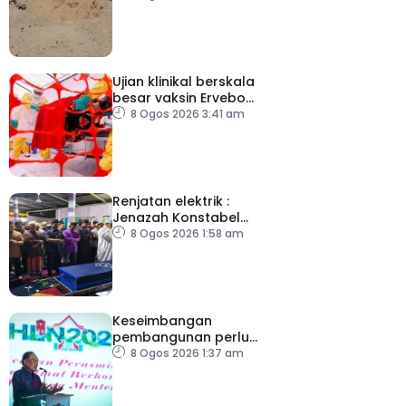
Ujian klinikal berskala
besar vaksin Ervebo
tangani wabak Ebola
8 Ogos 2026 3:41 am
Renjatan elektrik :
Jenazah Konstabel
Muhammad Raimi
8 Ogos 2026 1:58 am
selamat dikebumikan
Keseimbangan
pembangunan perlu
ambil kira lokasi tumpuan
8 Ogos 2026 1:37 am