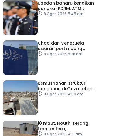
Kaedah baharu kenaikan
pangkat PDRM, ATM
tingkat profesionalisme,
8 Ogos 2026 5:45 am
perkukuh integriti
Chad dan Venezuela
disaran pertimbang
semula keputusan tarik
8 Ogos 2026 5:28 am
diri daripada ICC
Kemusnahan struktur
bangunan di Gaza tetap
catat peningkatan
8 Ogos 2026 4:50 am
10 maut, Houthi serang
kem tentera,
penempatan pelarian
8 Ogos 2026 4:18 am