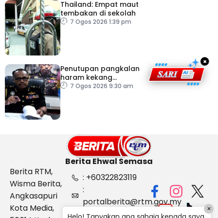
Thailand: Empat maut
tembakan di sekolah
7 Ogos 2026 1:39 pm
×
Penutupan pangkalan
haram kekang
penyeludupan di
7 Ogos 2026 9:30 am
Kelantan
Berita Ehwal Semasa
Berita RTM,
: +60322823119
Wisma Berita,
:
Angkasapuri
portalberita@rtm.gov.my
Kota Media,
×
: Aduan &
Helo! Tanyakan apa sahaja kepada saya.