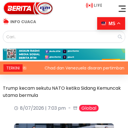
INFO CUACA
MS
egriti
TERKINI
Chad dan Venezuela disaran pertimbang semula k
Trump kecam sekutu NATO ketika Sidang Kemuncak
utama bermula
8/07/2026 | 7:03 pm
Global