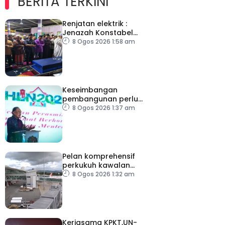
BERITA TERKINI
Renjatan elektrik :
Jenazah Konstabel
Muhammad Raimi
8 Ogos 2026 1:58 am
selamat dikebumikan
Keseimbangan
pembangunan perlu
ambil kira lokasi tumpuan
8 Ogos 2026 1:37 am
Pelan komprehensif
perkukuh kawalan
keselamatan di semua
8 Ogos 2026 1:32 am
lapangan terbang
Kerjasama KPKT,UN-