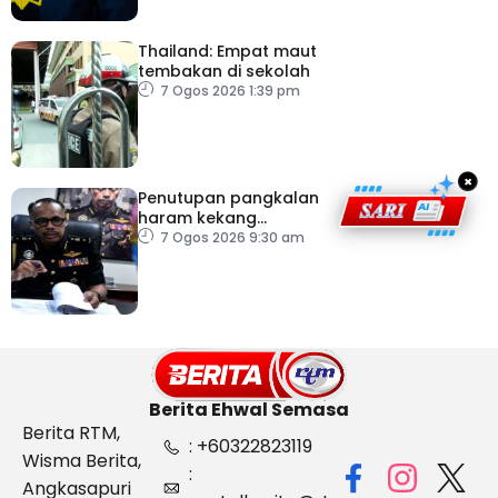
Thailand: Empat maut
tembakan di sekolah
7 Ogos 2026 1:39 pm
×
Penutupan pangkalan
haram kekang
penyeludupan di
7 Ogos 2026 9:30 am
Kelantan
Berita Ehwal Semasa
Berita RTM,
: +60322823119
Wisma Berita,
:
Angkasapuri