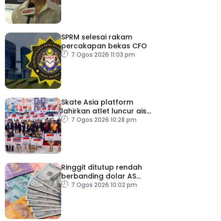
SPRM selesai rakam
percakapan bekas CFO
7 Ogos 2026 11:03 pm
Skate Asia platform
lahirkan atlet luncur ais
negara
7 Ogos 2026 10:28 pm
Ringgit ditutup rendah
berbanding dolar AS
menjelang pengumuman
7 Ogos 2026 10:02 pm
data pasaran buruh AS