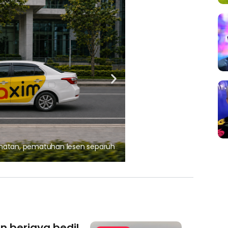
ARTIKEL TAJAAN
, pematuhan lesen separuh
Ajinomoto (Malaysia) Berh
aminoVITAL® Bersama Pemp
an berjaya bedil