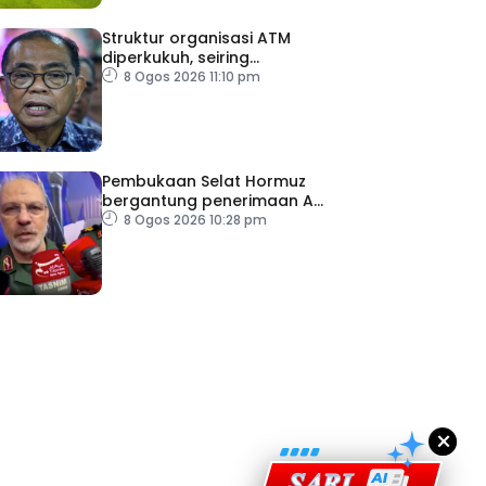
Struktur organisasi ATM
diperkukuh, seiring
pemodenan aset
8 Ogos 2026 11:10 pm
pertahanan
Pembukaan Selat Hormuz
bergantung penerimaan AS
– IRGC
8 Ogos 2026 10:28 pm
ad Perkasa SCORE Marathon 2026 Melalui Kerjasama
engaruh Larian Antarabangsa
×