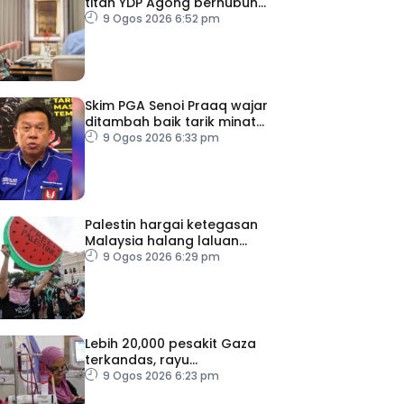
titah YDP Agong berhubung
RCI TH
9 Ogos 2026 6:52 pm
Skim PGA Senoi Praaq wajar
ditambah baik tarik minat
belia orang asli
9 Ogos 2026 6:33 pm
Palestin hargai ketegasan
Malaysia halang laluan
transit ke Israel
9 Ogos 2026 6:29 pm
Lebih 20,000 pesakit Gaza
terkandas, rayu
pemindahan segera
9 Ogos 2026 6:23 pm