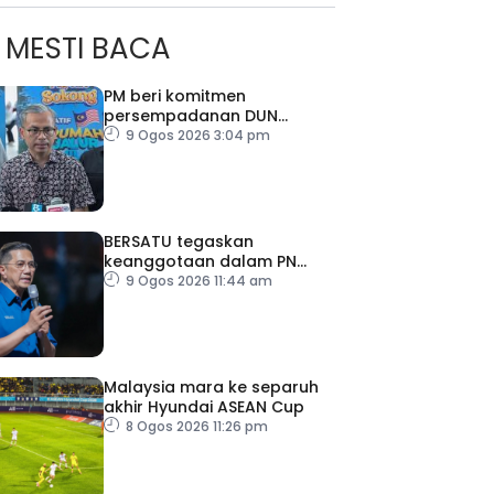
MESTI BACA
PM beri komitmen
persempadanan DUN
Sarawak, minta laporan SPR
9 Ogos 2026 3:04 pm
– Datuk Seri Fahmi
BERSATU tegaskan
keanggotaan dalam PN
masih sah
9 Ogos 2026 11:44 am
Malaysia mara ke separuh
akhir Hyundai ASEAN Cup
8 Ogos 2026 11:26 pm