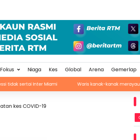
Fokus
Niaga
Kes
Global
Arena
Gemerlap
Inter Miami
Waris kanak-kanak merayau di pasar raya 
katan kes COVID-19