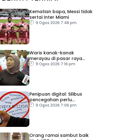
Kematian bapa, Messi tidak
sertai Inter Miami
9 Ogos 2026 7:48 pm
Waris kanak-kanak
merayau di pasar raya
Terengganu diminta tampil
9 Ogos 2026 7:16 pm
Penipuan digital: Silibus
pencegahan perlu
diperkenalkan – PPIM
9 Ogos 2026 7:06 pm
Orang ramai sambut baik