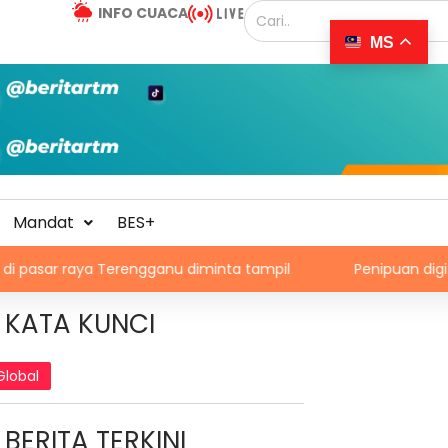
INFO CUACA
MS
Mandat
BES+
Terengganu diminta tampil
Penipuan digital: Silibus pe
KATA KUNCI
Global
BERITA TERKINI