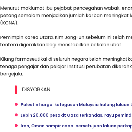
Menurut maklumat ibu pejabat pencegahan wabak, enam 
petang semalam menjadikan jumlah korban meningkat ke
(KCNA).
Pemimpin Korea Utara, Kim Jong-un sebelum ini telah 
tentera digerakkan bagi menstabilkan bekalan ubat.
Kilang farmaseutikal di seluruh negara telah meningkatk
tenaga pengajar dan pelajar institusi perubatan diker
bergejala.
DISYORKAN
Palestin hargai ketegasan Malaysia halang laluan tr
Lebih 20,000 pesakit Gaza terkandas, rayu pemin
Iran, Oman hampir capai persetujuan laluan perk