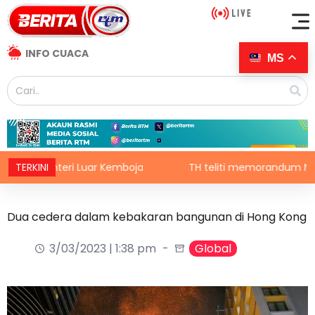
INFO CUACA
MS
nteri Luar Kemboja
TERKINI
TH teliti memorandum NGO, terus la
Dua cedera dalam kebakaran bangunan di Hong Kong
3/03/2023 | 1:38 pm
Global