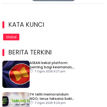
KATA KUNCI
Global
BERITA TERKINI
ASEAN kekal platform
penting bagi keamanan,
kestabilan serantau –
7 Ogos 2026 9:27 pm
Menteri Luar Kemboja
TH teliti memorandum
NGO, terus laksana baki
syor RCI
7 Ogos 2026 9:24 pm