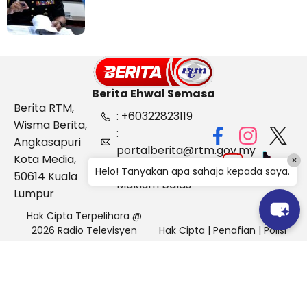
Berita Ehwal Semasa
Berita RTM,
: +60322823119
Wisma Berita,
:
Angkasapuri
portalberita@rtm.gov.my
Kota Media,
×
: Aduan &
Helo! Tanyakan apa sahaja kepada saya.
50614 Kuala
Maklum balas
Lumpur
Hak Cipta Terpelihara @
2026 Radio Televisyen
Hak Cipta
|
Penafian
|
Polisi
Malaysia, Berita Ehwal
Keselamatan
Semasa (BES)