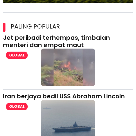
Maxim Malaysia dedah laporan keselamatan, pematuhan
lesen separuh pertama 2026
PALING POPULAR
Jet peribadi terhempas, timbalan
menteri dan empat maut
GLOBAL
Iran berjaya bedil USS Abraham Lincoln
GLOBAL