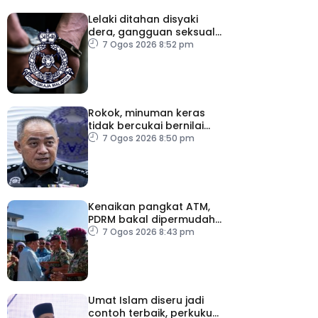
Lelaki ditahan disyaki
dera, gangguan seksual
dua anak kandung
7 Ogos 2026 8:52 pm
Rokok, minuman keras
tidak bercukai bernilai
lebih RM64,000 dirampas
7 Ogos 2026 8:50 pm
polis Perak
Kenaikan pangkat ATM,
PDRM bakal dipermudah,
dipercepat
7 Ogos 2026 8:43 pm
Umat Islam diseru jadi
contoh terbaik, perkukuh