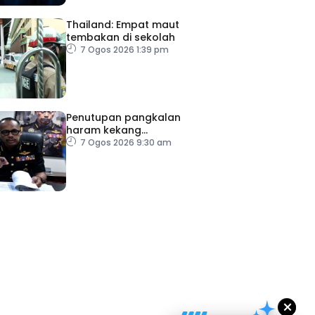
Thailand: Empat maut
tembakan di sekolah
7 Ogos 2026 1:39 pm
Penutupan pangkalan
haram kekang
penyeludupan di Kelantan
7 Ogos 2026 9:30 am
ad Perkasa SCORE Marathon 2026 Melalui Kerjasama
engaruh Larian Antarabangsa
×