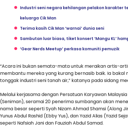
Industri seni negara kehilangan pelakon karakter
keluarga Cik Man
Terima kasih Cik Man ‘warnai’ dunia seni
Sambutan luar biasa, tiket konsert ‘Mangu KL’ hamp
‘Gear Nerds Meetup’ perkasa komuniti pemuzik
“Acara ini bukan semata-mata untuk meraikan artis-artis 
membantu mereka yang kurang bernasib baik. Ia bakal 
tonggak industri seni tanah air,” katanya pada sidang me
Melalui kerjasama dengan Persatuan Karyawan Malaysia
(Seniman), seramai 20 penerima sumbangan akan mene
nama besar seperti Syah Nizam Ahmad Shamsi (Along Ji
Yunus Abdul Rashid (Ebby Yus), dan Yazid Alias (Yazid Se
seperti Nafsiah Jani dan Fauziah Abdul Samad.