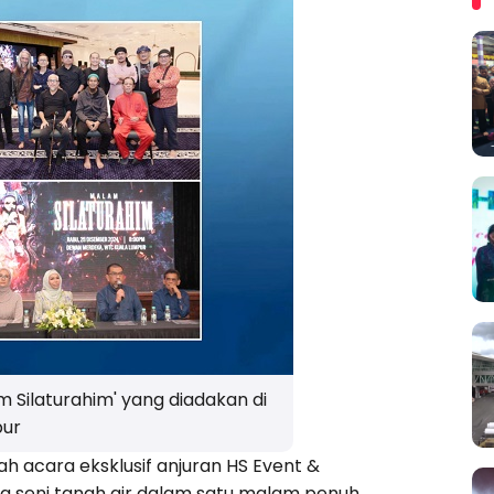
 Silaturahim' yang diadakan di
pur
h acara eksklusif anjuran HS Event &
a seni tanah air dalam satu malam penuh