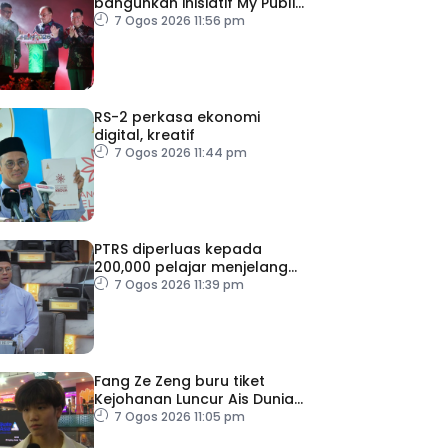
bangunkan inisiatif My Public
Space
7 Ogos 2026 11:56 pm
RS-2 perkasa ekonomi
digital, kreatif
7 Ogos 2026 11:44 pm
PTRS diperluas kepada
200,000 pelajar menjelang
2030
7 Ogos 2026 11:39 pm
Fang Ze Zeng buru tiket
Kejohanan Luncur Ais Dunia
2027
7 Ogos 2026 11:05 pm