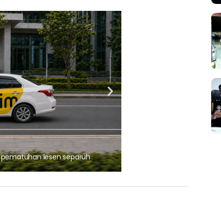
ARTIKEL TAJAAN
, pematuhan lesen separuh
Ajinomoto (Malaysia) Berh
aminoVITAL® Bersama Pemp