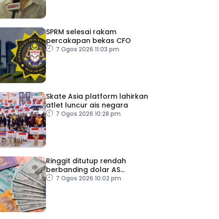
SPRM selesai rakam
percakapan bekas CFO
7 Ogos 2026 11:03 pm
Skate Asia platform lahirkan
atlet luncur ais negara
7 Ogos 2026 10:28 pm
Ringgit ditutup rendah
berbanding dolar AS
menjelang pengumuman
7 Ogos 2026 10:02 pm
data pasaran buruh AS