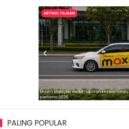
ARTIKEL TAJAAN
lalui Kerjasama
Maxim Malaysia dedah laporan keselamatan
pertama 2026
PALING POPULAR