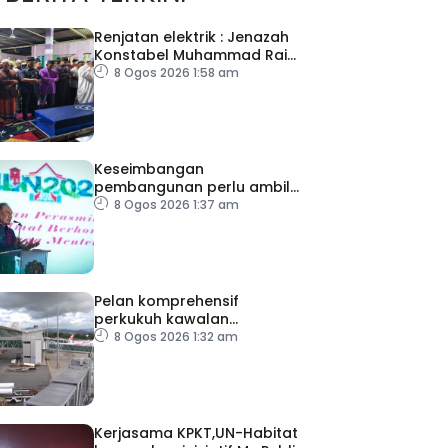
Renjatan elektrik : Jenazah
Konstabel Muhammad Raimi
selamat dikebumikan
8 Ogos 2026 1:58 am
Keseimbangan
pembangunan perlu ambil
kira lokasi tumpuan
8 Ogos 2026 1:37 am
Pelan komprehensif
perkukuh kawalan
keselamatan di semua
8 Ogos 2026 1:32 am
lapangan terbang
Kerjasama KPKT,UN-Habitat