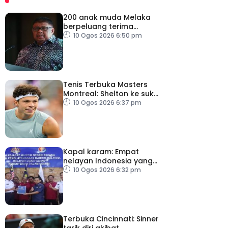
200 anak muda Melaka
berpeluang terima
manfaat Dana
10 Ogos 2026 6:50 pm
Pelancongan Belia
Tenis Terbuka Masters
Montreal: Shelton ke suku
akhir
10 Ogos 2026 6:37 pm
Kapal karam: Empat
nelayan Indonesia yang
terselamat diserah
10 Ogos 2026 6:32 pm
kepada konsulat
Terbuka Cincinnati: Sinner
tarik diri akibat