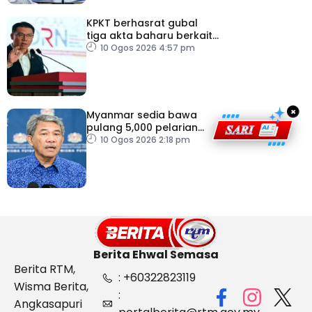
KPKT berhasrat gubal
tiga akta baharu berkait
perumahan
10 Ogos 2026 4:57 pm
×
Myanmar sedia bawa
pulang 5,000 pelarian
guna kapal
10 Ogos 2026 2:18 pm
Berita Ehwal Semasa
Berita RTM,
: +60322823119
Wisma Berita,
:
Angkasapuri