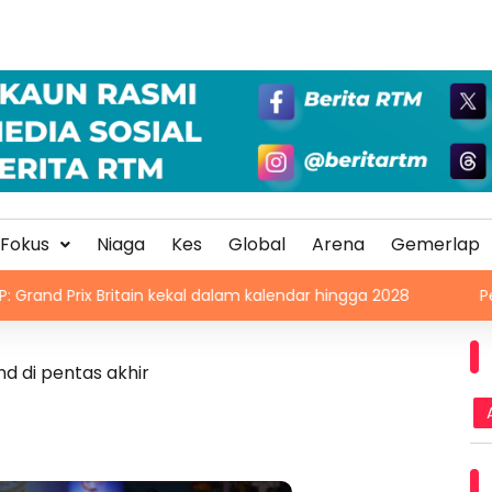
Fokus
Niaga
Kes
Global
Arena
Gemerlap
 Britain kekal dalam kalendar hingga 2028
Pelajar kolej
d di pentas akhir