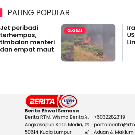
PALING POPULAR
Jet peribadi
Ir
GLOBAL
terhempas,
US
timbalan menteri
Li
dan empat maut
Berita Ehwal Semasa
Berita RTM, Wisma Berita,
: +60322823119
Angkasapuri Kota Media,
: portalberita@rt
50614 Kuala Lumpur
: Aduan & Maklum 