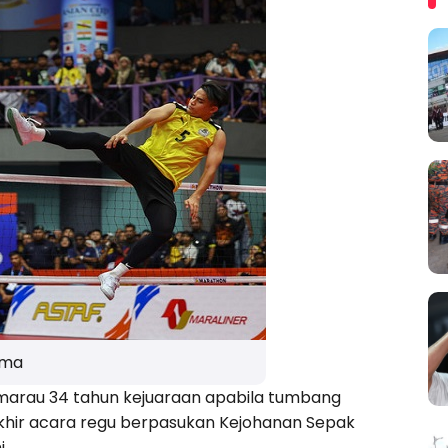
ama
arau 34 tahun kejuaraan apabila tumbang
khir acara regu berpasukan Kejohanan Sepak
i.