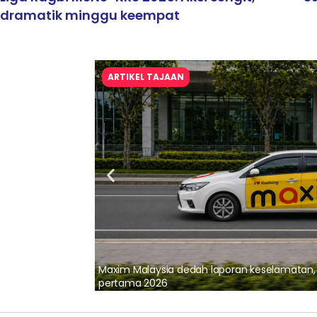
dramatik minggu keempat
ARTIKEL TAJAAN
lalui Kerjasama
Maxim Malaysia dedah laporan keselamatan
pertama 2026