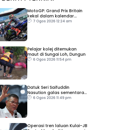
MotoGP: Grand Prix Britain
kekal dalam kalendar
hingga 2028
7 Ogos 2026 12:24 am
Pelajar kolej ditemukan
maut di Sungai Loh, Dungun
6 Ogos 2026 11:54 pm
Datuk Seri Saifuddin
Nasution galas sementara
tugas Timbalan Presiden
6 Ogos 2026 11:49 pm
PKR
Operasi tren laluan Kulai–JB