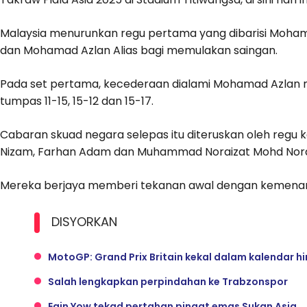
Malaysia menurunkan regu pertama yang dibarisi Moham
dan Mohamad Azlan Alias bagi memulakan saingan.
Pada set pertama, kecederaan dialami Mohamad Azlan m
tumpas 11-15, 15-12 dan 15-17.
Cabaran skuad negara selepas itu diteruskan oleh regu 
Nizam, Farhan Adam dan Muhammad Noraizat Mohd Nord
Mereka berjaya memberi tekanan awal dengan kemenan
DISYORKAN
MotoGP: Grand Prix Britain kekal dalam kalendar h
Salah lengkapkan perpindahan ke Trabzonspor
Eain Yow tekad pertahan pingat emas Sukan Asia