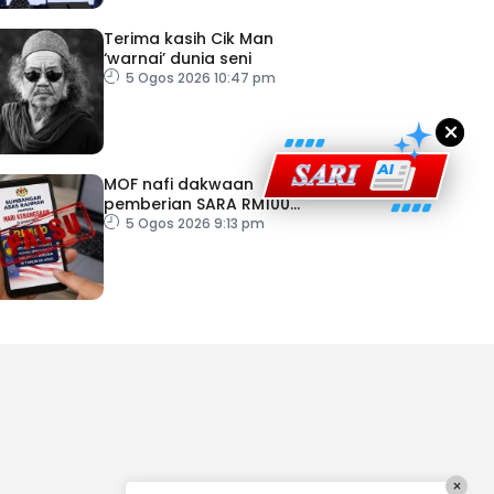
Terima kasih Cik Man
‘warnai’ dunia seni
5 Ogos 2026 10:47 pm
×
MOF nafi dakwaan
pemberian SARA RM100
sempena Hari Kebangsaan
5 Ogos 2026 9:13 pm
×