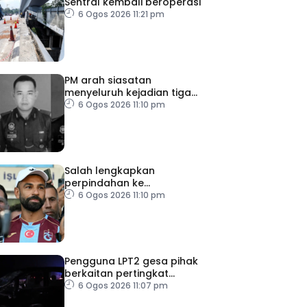
Sentral kembali beroperasi
6 Ogos 2026 11:21 pm
PM arah siasatan
menyeluruh kejadian tiga
anggota polis maut akibat
6 Ogos 2026 11:10 pm
renjatan elektrik
Salah lengkapkan
perpindahan ke
Trabzonspor
6 Ogos 2026 11:10 pm
Pengguna LPT2 gesa pihak
berkaitan pertingkat
keselamatan
6 Ogos 2026 11:07 pm