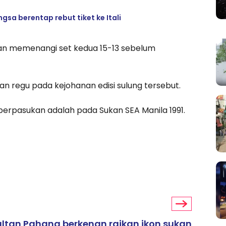
gsa berentap rebut tiket ke Itali
n memenangi set kedua 15-13 sebelum
n regu pada kejohanan edisi sulung tersebut.
 berpasukan adalah pada Sukan SEA Manila 1991.
ultan Pahang berkenan raikan ikon sukan