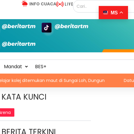
INFO CUACA
MS
Mandat
BES+
 ditemukan maut di Sungai Loh, Dungun
Datuk Seri Saifu
KATA KUNCI
Arena
BERITA TERKINI