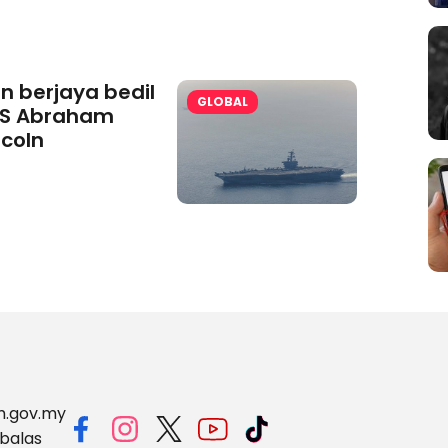
an berjaya bedil
GLOBAL
S Abraham
ncoln
m.gov.my
balas