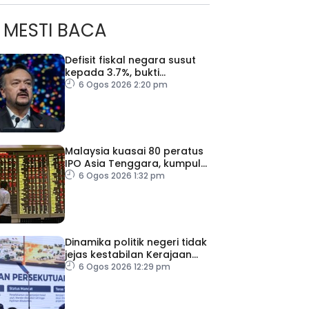
MESTI BACA
Defisit fiskal negara susut
kepada 3.7%, bukti
keyakinan pelabur masih
6 Ogos 2026 2:20 pm
kukuh
Malaysia kuasai 80 peratus
IPO Asia Tenggara, kumpul
AS$1.4 bilion separuh
6 Ogos 2026 1:32 pm
pertama 2026
Dinamika politik negeri tidak
jejas kestabilan Kerajaan
ad Perkasa SCORE Marathon 2026 Melalui Kerjasama
Perpaduan Persekutuan –
6 Ogos 2026 12:29 pm
engaruh Larian Antarabangsa
TPM Zahid