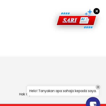
×
×
Helo! Tanyakan apa sahaja kepada saya.
Hak Cipta
|
Penafian
|
Polisi Keselamatan