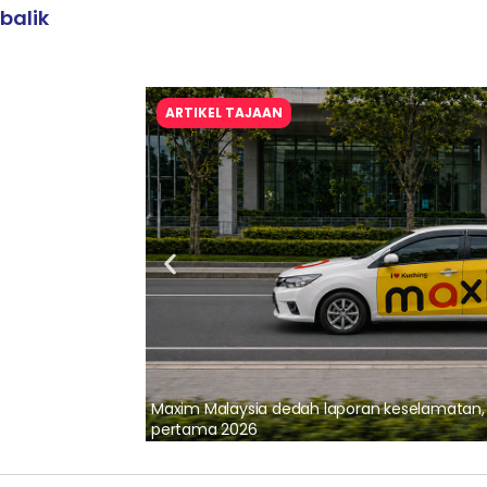
balik
ARTIKEL TAJAAN
lalui Kerjasama
Maxim Malaysia dedah laporan keselamatan
pertama 2026