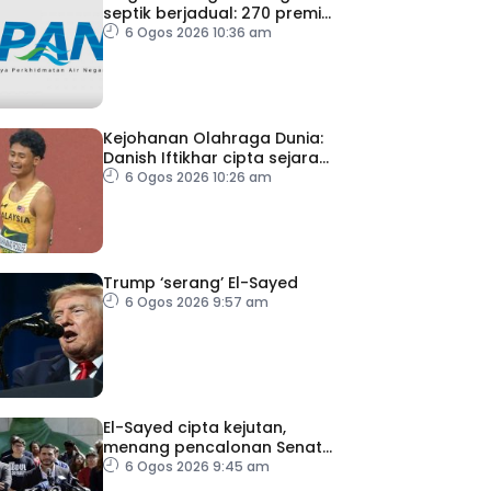
septik berjadual: 270 premis
dikenakan notis pematuhan
6 Ogos 2026 10:36 am
SPAN
Kejohanan Olahraga Dunia:
Danish Iftikhar cipta sejarah
mara ke final 100m
6 Ogos 2026 10:26 am
Trump ‘serang’ El-Sayed
6 Ogos 2026 9:57 am
El-Sayed cipta kejutan,
menang pencalonan Senat
AS di Michigan
6 Ogos 2026 9:45 am