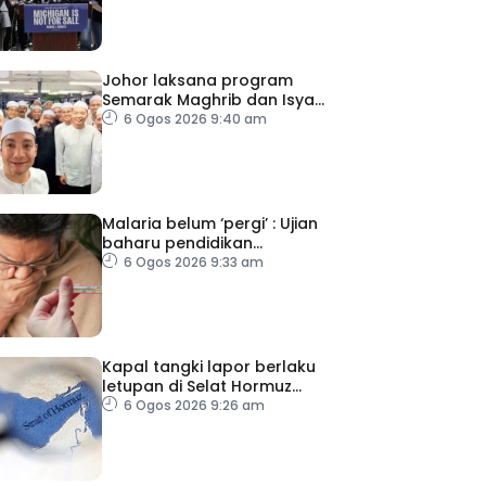
Johor laksana program
Semarak Maghrib dan Isyak
perkasa solat berjemaah
6 Ogos 2026 9:40 am
Malaria belum ‘pergi’ : Ujian
baharu pendidikan
perubatan dan sistem
6 Ogos 2026 9:33 am
kesihatan
Kapal tangki lapor berlaku
letupan di Selat Hormuz
ketika Iran-Oman berunding
6 Ogos 2026 9:26 am