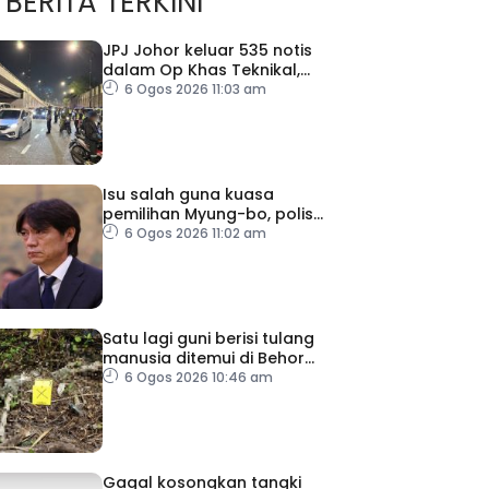
BERITA TERKINI
JPJ Johor keluar 535 notis
dalam Op Khas Teknikal,
Lampu HID
6 Ogos 2026 11:03 am
Isu salah guna kuasa
pemilihan Myung-bo, polis
gempur pejabat KFA
6 Ogos 2026 11:02 am
Satu lagi guni berisi tulang
manusia ditemui di Behor
Mali, disiasat sebagai kes
6 Ogos 2026 10:46 am
bunuh
Gagal kosongkan tangki