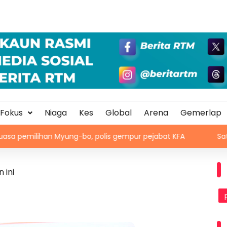
Fokus
Niaga
Kes
Global
Arena
Gemerlap
 Myung-bo, polis gempur pejabat KFA
Satu lagi guni ber
 ini