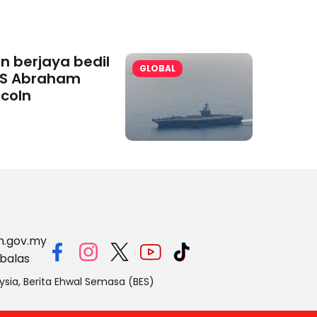
an berjaya bedil
GLOBAL
S Abraham
ncoln
m.gov.my
balas
ysia, Berita Ehwal Semasa (BES)