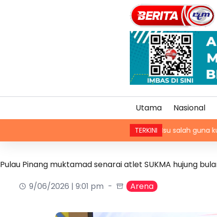
Utama
Nasional
has Teknikal, Lampu HID
Isu salah guna kuasa pemilihan
TERKINI
Pulau Pinang muktamad senarai atlet SUKMA hujung bulan
9/06/2026 | 9:01 pm
Arena