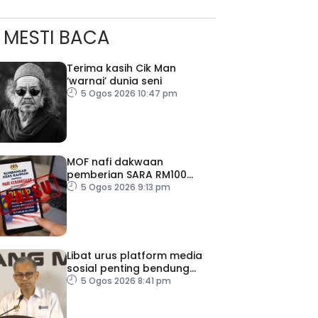
MESTI BACA
Terima kasih Cik Man
‘warnai’ dunia seni
5 Ogos 2026 10:47 pm
MOF nafi dakwaan
pemberian SARA RM100
sempena Hari Kebangsaan
5 Ogos 2026 9:13 pm
Libat urus platform media
sosial penting bendung
perbuatan ‘copycat’
5 Ogos 2026 8:41 pm