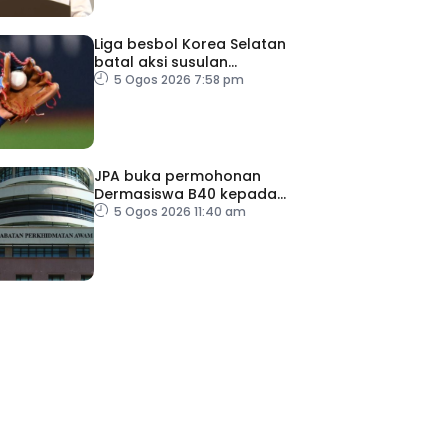
Liga besbol Korea Selatan
batal aksi susulan
gelombang haba
5 Ogos 2026 7:58 pm
JPA buka permohonan
Dermasiswa B40 kepada
lepasan SPM
5 Ogos 2026 11:40 am
ad Perkasa SCORE Marathon 2026 Melalui Kerjasama
engaruh Larian Antarabangsa