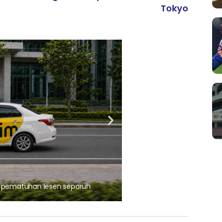
Tokyo
ARTIKEL TAJAAN
, pematuhan lesen separuh
Ajinomoto (Malaysia) Berh
aminoVITAL® Bersama Pemp