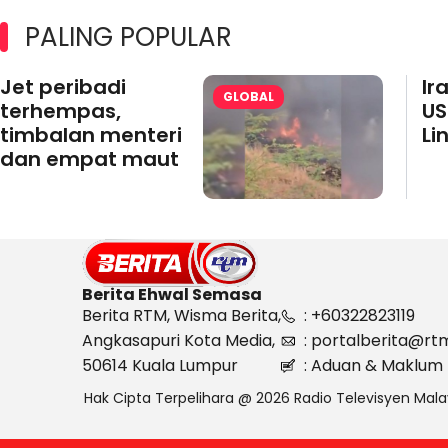
PALING POPULAR
Jet peribadi
Ir
GLOBAL
terhempas,
US
timbalan menteri
Li
dan empat maut
Berita Ehwal Semasa
Berita RTM, Wisma Berita,
: +60322823119
Angkasapuri Kota Media,
: portalberita@rt
50614 Kuala Lumpur
: Aduan & Maklum 
Hak Cipta Terpelihara @ 2026 Radio Televisyen Mala