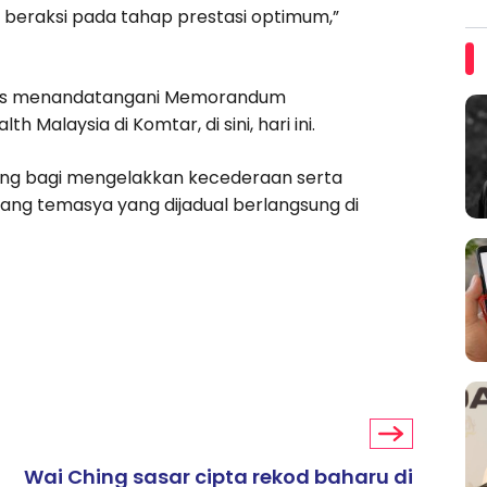
beraksi pada tahap prestasi optimum,”
ajlis menandatangani Memorandum
Malaysia di Komtar, di sini, hari ini.
ing bagi mengelakkan kecederaan serta
ang temasya yang dijadual berlangsung di
Wai Ching sasar cipta rekod baharu di