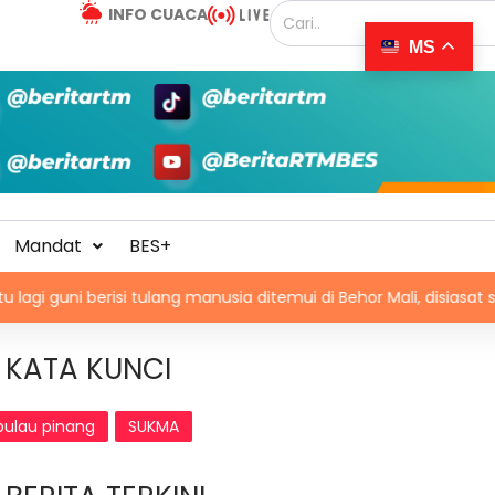
INFO CUACA
MS
Mandat
BES+
isi tulang manusia ditemui di Behor Mali, disiasat sebagai kes bu
KATA KUNCI
pulau pinang
SUKMA