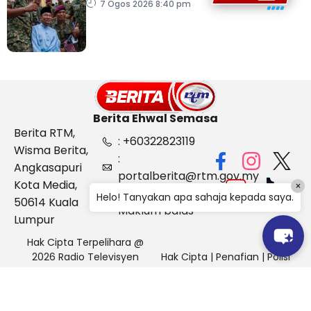
Belanjawan 2027
7 Ogos 2026 8:40 pm
Berita Ehwal Semasa
Berita RTM,
: +60322823119
Wisma Berita,
:
Angkasapuri
portalberita@rtm.gov.my
Kota Media,
×
: Aduan &
Helo! Tanyakan apa sahaja kepada saya.
50614 Kuala
Maklum balas
Lumpur
Hak Cipta Terpelihara @
2026 Radio Televisyen
Hak Cipta
|
Penafian
|
Polisi
Malaysia, Berita Ehwal
Keselamatan
Semasa (BES)