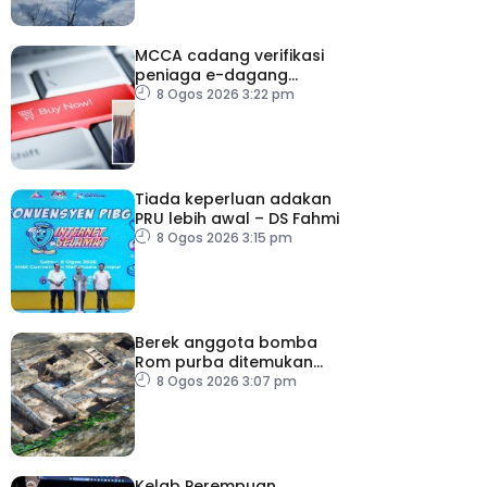
MCCA cadang verifikasi
peniaga e-dagang
tangani lambakan
8 Ogos 2026 3:22 pm
produk import
Tiada keperluan adakan
PRU lebih awal – DS Fahmi
8 Ogos 2026 3:15 pm
Berek anggota bomba
Rom purba ditemukan
berhampiran Colosseum
8 Ogos 2026 3:07 pm
Kelab Perempuan