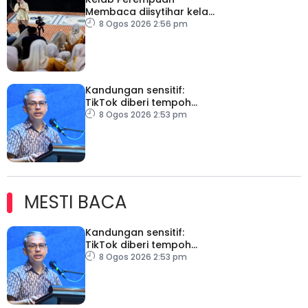
Membaca diisytihar kelab
membaca terbesar di
8 Ogos 2026 2:56 pm
Malaysia
Kandungan sensitif:
TikTok diberi tempoh
perkukuh sistem
8 Ogos 2026 2:53 pm
moderasi
MESTI BACA
Kandungan sensitif:
TikTok diberi tempoh
perkukuh sistem
8 Ogos 2026 2:53 pm
moderasi