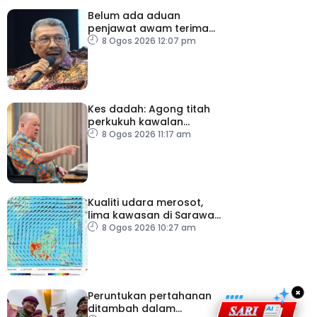
Belum ada aduan
penjawat awam terima
tekanan daripada ahli
8 Ogos 2026 12:07 pm
politik
Kes dadah: Agong titah
perkukuh kawalan
lapangan terbang, pintu
8 Ogos 2026 11:17 am
masuk negara
Kualiti udara merosot,
lima kawasan di Sarawak
catat IPU tidak sihat
8 Ogos 2026 10:27 am
×
Peruntukan pertahanan
ditambah dalam