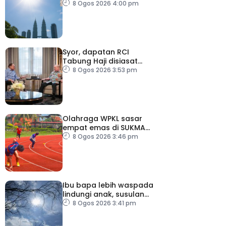
sesuai untuk aktiviti luar
8 Ogos 2026 4:00 pm
Syor, dapatan RCI
Tabung Haji disiasat
tanpa kompromi – PM
8 Ogos 2026 3:53 pm
Olahraga WPKL sasar
empat emas di SUKMA
2026
8 Ogos 2026 3:46 pm
Ibu bapa lebih waspada
lindungi anak, susulan
indeks UV sangat tinggi
8 Ogos 2026 3:41 pm