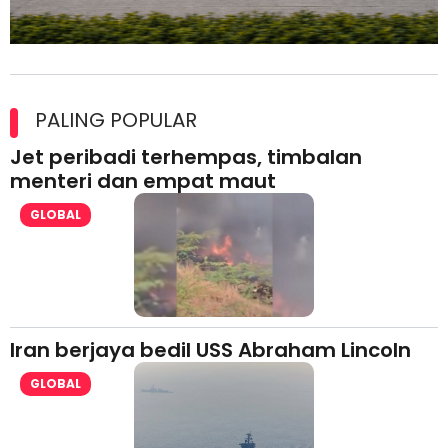
Maxim Malaysia dedah laporan keselamatan, pematuhan
lesen separuh pertama 2026
PALING POPULAR
Jet peribadi terhempas, timbalan
menteri dan empat maut
GLOBAL
Iran berjaya bedil USS Abraham Lincoln
GLOBAL