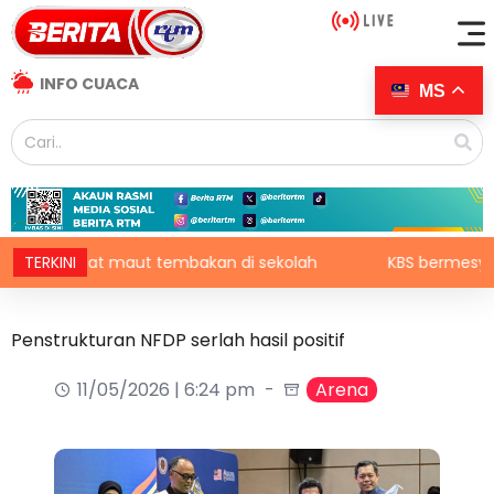
INFO CUACA
MS
 Empat maut tembakan di sekolah
TERKINI
KBS bermesyuarat sec
Penstrukturan NFDP serlah hasil positif
11/05/2026 | 6:24 pm
Arena