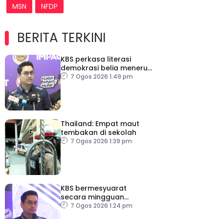
MSN
NFDP
BERITA TERKINI
KBS perkasa literasi
demokrasi belia menerusi
Bulan Rakan Demokrasi
7 Ogos 2026 1:49 pm
2026
Thailand: Empat maut
tembakan di sekolah
7 Ogos 2026 1:39 pm
KBS bermesyuarat
secara mingguan
pastikan persiapan F1
7 Ogos 2026 1:24 pm
lancar