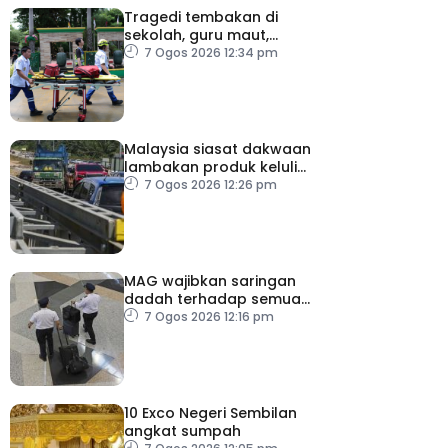
Tragedi tembakan di
sekolah, guru maut,
pelajar bunuh diri
7 Ogos 2026 12:34 pm
Malaysia siasat dakwaan
lambakan produk keluli
dari China, Taiwan dan
7 Ogos 2026 12:26 pm
Vietnam
MAG wajibkan saringan
dadah terhadap semua
juruterbang
7 Ogos 2026 12:16 pm
10 Exco Negeri Sembilan
angkat sumpah