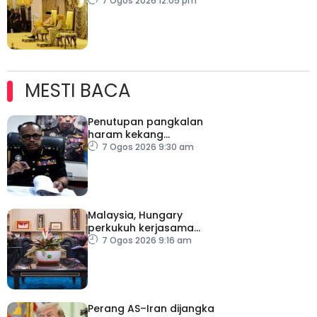
7 Ogos 2026 12:05 pm
MESTI BACA
Penutupan pangkalan
haram kekang
penyeludupan di
7 Ogos 2026 9:30 am
Kelantan
Malaysia, Hungary
perkukuh kerjasama
sektor pertanian
7 Ogos 2026 9:16 am
Perang AS–Iran dijangka