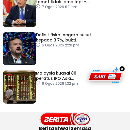
tamat tidak lama lagi –
Trump
7 Ogos 2026 9:11 am
Defisit fiskal negara susut
kepada 3.7%, bukti
keyakinan pelabur masih
6 Ogos 2026 2:20 pm
kukuh
×
Malaysia kuasai 80
peratus IPO Asia
Tenggara, kumpul AS$1.4
6 Ogos 2026 1:32 pm
bilion separuh pertama
2026
Berita Ehwal Semasa