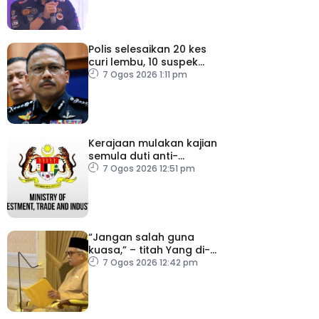
Polis selesaikan 20 kes
curi lembu, 10 suspek
diberkas
7 Ogos 2026 1:11 pm
Kerajaan mulakan kajian
semula duti anti-
lambakan import
7 Ogos 2026 12:51 pm
gegelung keluli dari
China, Vietnam
“Jangan salah guna
kuasa,” – titah Yang di-
Pertuan Besar Negeri
7 Ogos 2026 12:42 pm
Sembilan kepada Exco
baharu